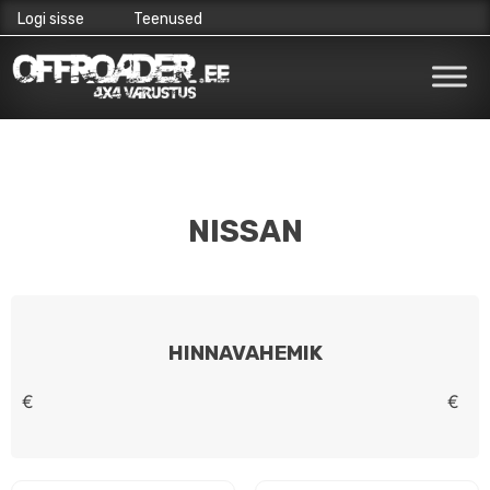
Logi sisse
Teenused
Skip
to
content
NISSAN
HINNAVAHEMIK
€
€