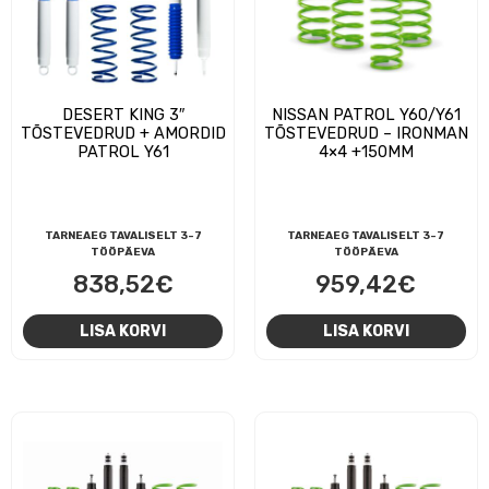
DESERT KING 3″
NISSAN PATROL Y60/Y61
TÕSTEVEDRUD + AMORDID
TÕSTEVEDRUD – IRONMAN
PATROL Y61
4×4 +150MM
TARNEAEG TAVALISELT 3-7
TARNEAEG TAVALISELT 3-7
TÖÖPÄEVA
TÖÖPÄEVA
838,52
€
959,42
€
LISA KORVI
LISA KORVI