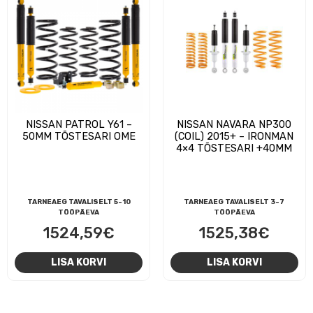
NISSAN PATROL Y61 –
NISSAN NAVARA NP300
50MM TÕSTESARI OME
(COIL) 2015+ – IRONMAN
4×4 TÕSTESARI +40MM
TARNEAEG TAVALISELT 5-10
TARNEAEG TAVALISELT 3-7
TÖÖPÄEVA
TÖÖPÄEVA
1524,59
€
1525,38
€
LISA KORVI
LISA KORVI