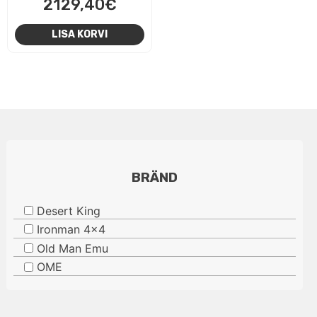
2129,40
€
LISA KORVI
BRÄND
Desert King
Ironman 4x4
Old Man Emu
OME