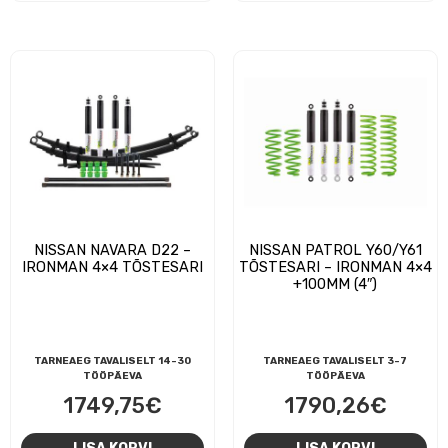
NISSAN NAVARA D22 –
NISSAN PATROL Y60/Y61
IRONMAN 4×4 TÕSTESARI
TÕSTESARI – IRONMAN 4×4
+100MM (4″)
TARNEAEG TAVALISELT 14-30
TARNEAEG TAVALISELT 3-7
TÖÖPÄEVA
TÖÖPÄEVA
1749,75
€
1790,26
€
LISA KORVI
LISA KORVI