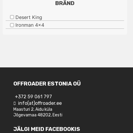
BRÄND
Desert King
Ironman 4x4
OFFROADER ESTONIA OÜ
+372 59 061 797
info(at)offroader.ee
Maasturi 2, Aidu küla
Jõgevamaa 48202, Eesti
JÄLGI MEID FACEBOOKIS