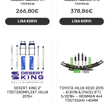
TARNEAEG TAVALISELT 3-7
TARNEAEG TAVALISELT 5-10
TÖÖPÄEVA
TÖÖPÄEVA
266,80
€
378,86
€
LISA KORVI
LISA KORVI
DESERT KING 2″
TOYOTA HILUX REVO 2015
TÕSTEKOMPLEKT HILUX
– 4/2018 & (FACELIFT)
2015+
5/2018+ – IRONMAN 4×4
TÕSTESARI +45MM