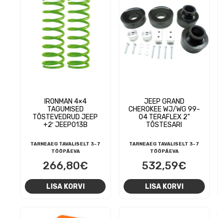
IRONMAN 4×4
JEEP GRAND
TAGUMISED
CHEROKEE WJ/WG 99-
TÕSTEVEDRUD JEEP
04 TERAFLEX 2”
+2′ JEEP013B
TÕSTESARI
TARNEAEG TAVALISELT 3-7
TARNEAEG TAVALISELT 3-7
TÖÖPÄEVA
TÖÖPÄEVA
266,80
€
532,59
€
LISA KORVI
LISA KORVI