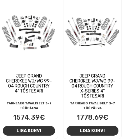
JEEP GRAND
JEEP GRAND
CHEROKEE WJ/WG 99-
CHEROKEE WJ/WG 99-
04 ROUGH COUNTRY
04 ROUGH COUNTRY
4” TÕSTESARI
X-SERIES 4”
TÕSTESARI
TARNEAEG TAVALISELT 3-7
TARNEAEG TAVALISELT 3-7
TÖÖPÄEVA
TÖÖPÄEVA
1574,39
€
1778,69
€
LISA KORVI
LISA KORVI