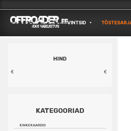
Skip
to
VINTSID
TÕSTESARJ
content
HIND
€
€
KATEGOORIAD
KINKEKAARDID