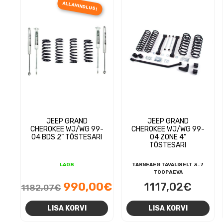
ALLAHINDLUS!
JEEP GRAND
JEEP GRAND
CHEROKEE WJ/WG 99-
CHEROKEE WJ/WG 99-
04 BDS 2” TÕSTESARI
04 ZONE 4”
TÕSTESARI
LAOS
TARNEAEG TAVALISELT 3-7
TÖÖPÄEVA
Algne
Praegune
990,00
€
1117,02
€
1182,07
€
hind
hind
LISA KORVI
LISA KORVI
oli:
on: