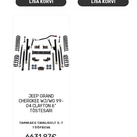
LISA KORVI
LISA KORVI
JEEP GRAND
CHEROKEE WJ/WG 99-
04 CLAYTON 6”
TÕSTESARI
TARNEAEG TAVALISELT 3-7
TÖÖPÄEVA
6631,97
€