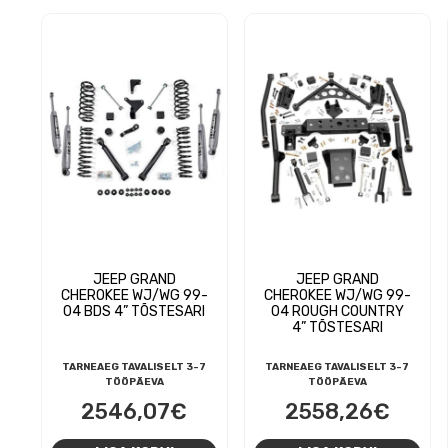
1182,07€.
990,00€.
JEEP GRAND
JEEP GRAND
CHEROKEE WJ/WG 99-
CHEROKEE WJ/WG 99-
04 BDS 4” TÕSTESARI
04 ROUGH COUNTRY
4” TÕSTESARI
TARNEAEG TAVALISELT 3-7
TARNEAEG TAVALISELT 3-7
TÖÖPÄEVA
TÖÖPÄEVA
2546,07
€
2558,26
€