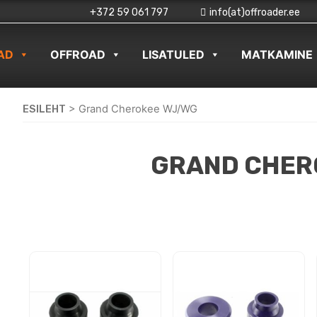
+372 59 061 797
info(at)offroader.ee
AD
OFFROAD
LISATULED
MATKAMINE
ESILEHT
>
Grand Cherokee WJ/WG
GRAND CHER