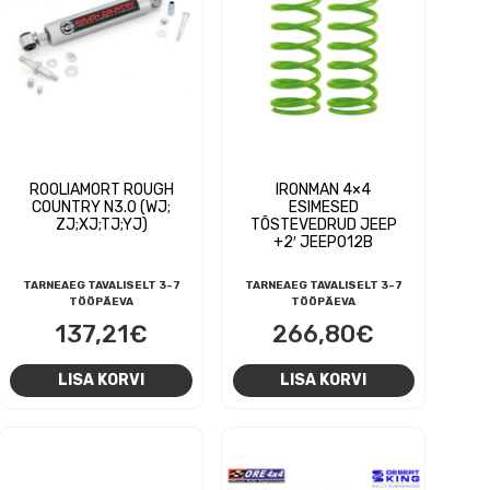
ROOLIAMORT ROUGH
IRONMAN 4×4
COUNTRY N3.0 (WJ;
ESIMESED
ZJ;XJ;TJ;YJ)
TÕSTEVEDRUD JEEP
+2′ JEEP012B
TARNEAEG TAVALISELT 3-7
TARNEAEG TAVALISELT 3-7
TÖÖPÄEVA
TÖÖPÄEVA
137,21
€
266,80
€
LISA KORVI
LISA KORVI