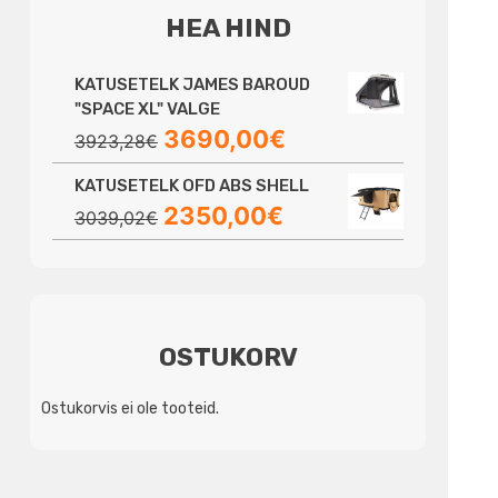
HEA HIND
KATUSETELK JAMES BAROUD
"SPACE XL" VALGE
Algne
Praegune
3690,00
€
3923,28
€
hind
hind
KATUSETELK OFD ABS SHELL
oli:
on:
Algne
Praegune
2350,00
€
3923,28€.
3690,00€.
3039,02
€
hind
hind
oli:
on:
3039,02€.
2350,00€.
OSTUKORV
Ostukorvis ei ole tooteid.