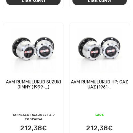
LISA KORVI
LISA KORVI
AVM RUMMULUKUD SUZUKI
AVM RUMMULUKUD HP; GAZ
JIMNY (1999-…)
UAZ (1961-..
TARNEAEG TAVALISELT 3-7
LAOS
TÖÖPÄEVA
212,38
€
212,38
€