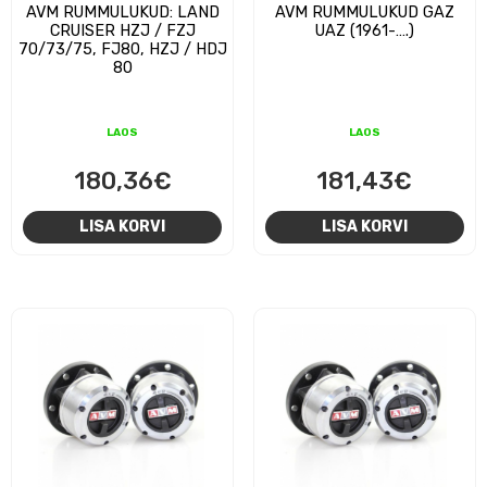
AVM RUMMULUKUD: LAND
AVM RUMMULUKUD GAZ
CRUISER HZJ / FZJ
UAZ (1961-….)
70/73/75, FJ80, HZJ / HDJ
80
LAOS
LAOS
180,36
€
181,43
€
LISA KORVI
LISA KORVI