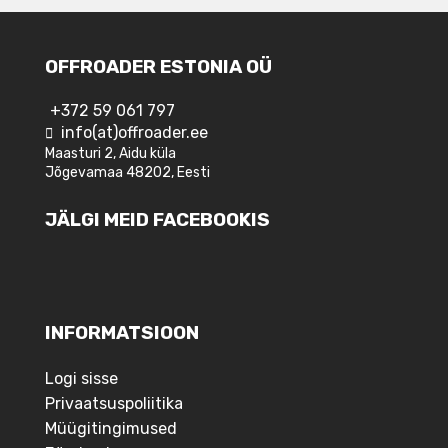
OFFROADER ESTONIA OÜ
+372 59 061 797
info(at)offroader.ee
Maasturi 2, Aidu küla
Jõgevamaa 48202, Eesti
JÄLGI MEID FACEBOOKIS
INFORMATSIOON
Logi sisse
Privaatsuspoliitika
Müügitingimused