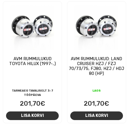
AVM RUMMULUKUD
AVM RUMMULUKUD: LAND
TOYOTA HILUX (1997-..)
CRUISER HZJ / FZJ
70/73/75, FJ80, HZJ / HDJ
80 (HP)
TARNEAEG TAVALISELT 3-7
LAOS
TÖÖPÄEVA
201,70
€
201,70
€
LISA KORVI
LISA KORVI