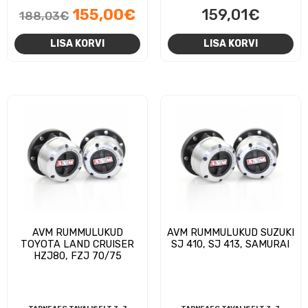
Algne
Praegune
155,00
€
159,01
€
188,03
€
hind
hind
LISA KORVI
LISA KORVI
oli:
on:
188,03€.
155,00€.
AVM RUMMULUKUD
AVM RUMMULUKUD SUZUKI
TOYOTA LAND CRUISER
SJ 410, SJ 413, SAMURAI
HZJ80, FZJ 70/75