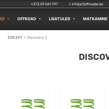
+372 59 061 797
info(at)offroader.ee
AD
OFFROAD
LISATULED
MATKAMINE
ESILEHT
>
Discovery 3
DISCO