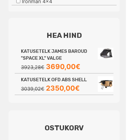
Ironman 4x4
HEA HIND
KATUSETELK JAMES BAROUD
"SPACE XL" VALGE
Algne
Praegune
3690,00
€
3923,28
€
hind
hind
KATUSETELK OFD ABS SHELL
oli:
on:
Algne
Praegune
2350,00
€
3923,28€.
3690,00€.
3039,02
€
hind
hind
oli:
on:
3039,02€.
2350,00€.
OSTUKORV