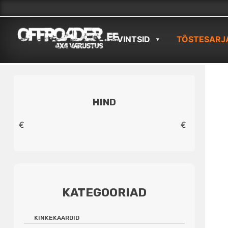
Skip
to
VINTSID
TÕSTESARJ
content
HIND
€
€
KATEGOORIAD
KINKEKAARDID