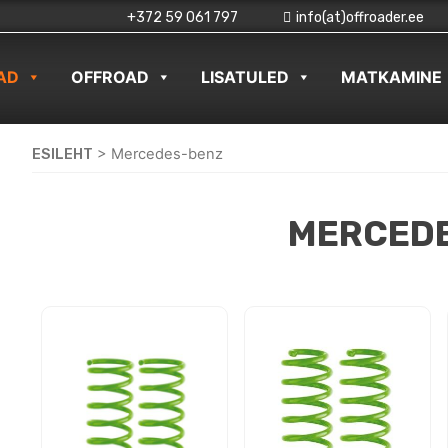
+372 59 061 797
info(at)offroader.ee
AD
OFFROAD
LISATULED
MATKAMINE
ESILEHT
>
Mercedes-benz
MERCED