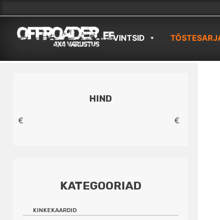
Skip
to
VINTSID
TÕSTESARJ
content
HIND
€
€
KATEGOORIAD
KINKEKAARDID