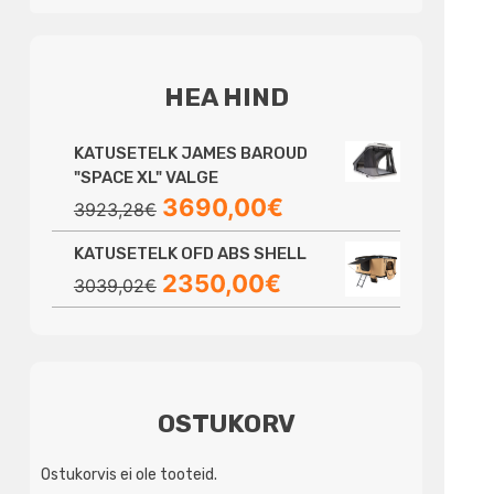
HEA HIND
KATUSETELK JAMES BAROUD
"SPACE XL" VALGE
Algne
Praegune
3690,00
€
3923,28
€
hind
hind
KATUSETELK OFD ABS SHELL
oli:
on:
Algne
Praegune
2350,00
€
3923,28€.
3690,00€.
3039,02
€
hind
hind
oli:
on:
3039,02€.
2350,00€.
OSTUKORV
Ostukorvis ei ole tooteid.