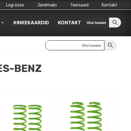
Logi sisse
Järelmaks
Teenused
Kontakt
KINKEKAARDID
KONTAKT
ES-BENZ