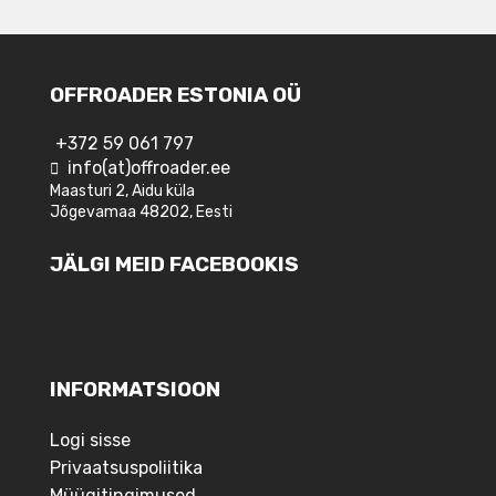
OFFROADER ESTONIA OÜ
+372 59 061 797
info(at)offroader.ee
Maasturi 2, Aidu küla
Jõgevamaa 48202, Eesti
JÄLGI MEID FACEBOOKIS
INFORMATSIOON
Logi sisse
Privaatsuspoliitika
Müügitingimused