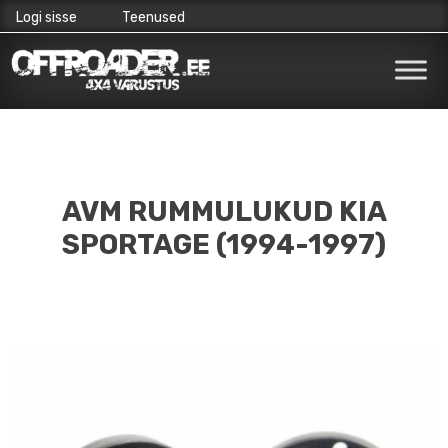
Logi sisse
Teenused
Skip
to
content
AVM RUMMULUKUD KIA
SPORTAGE (1994-1997)