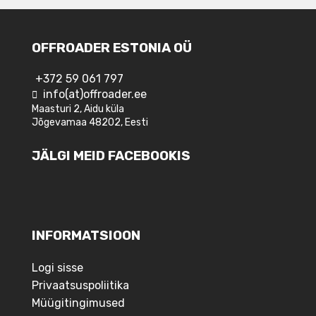
OFFROADER ESTONIA OÜ
+372 59 061 797
info(at)offroader.ee
Maasturi 2, Aidu küla
Jõgevamaa 48202, Eesti
JÄLGI MEID FACEBOOKIS
INFORMATSIOON
Logi sisse
Privaatsuspoliitika
Müügitingimused