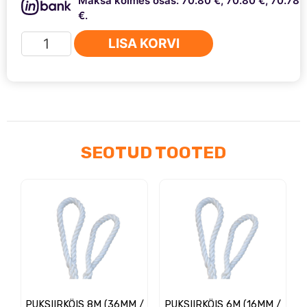
Maksa kolmes osas: 70.80 €, 70.80 €, 70.78
€.
AVM
LISA KORVI
rummulukud
Kia
Sportage
(1994-
1997)
kogus
SEOTUD TOOTED
PUKSIIRKÖIS 8M (36MM /
PUKSIIRKÖIS 6M (16MM /