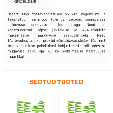
KIRJELDUS
D40
kogus
Desert Kingi tõstevedrustused on kire, kogemuste ja
täiustatud inseneritöö tulemus, tagades suurepärase
ühilduvuse erinevate automudelitega. Need on
konstrueeritud täpse juhitavuse ja 4×4-sõidukite
maksimaalse haarduvuse saavutamiseks. Need
tõstevedrustuse komplektid võimaldavad sõiduki tõstmist
ilma vedrustuse paindlikkust kahjustamata, säilitades nii
mugavuse sõidu ajal kui ka maksimaalse haarduvuse
maastikul.
SEOTUD TOOTED