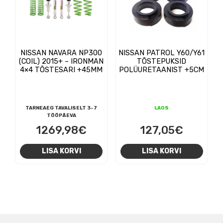
NISSAN NAVARA NP300
NISSAN PATROL Y60/Y61
(COIL) 2015+ – IRONMAN
TÕSTEPUKSID
4×4 TÕSTESARI +45MM
POLÜURETAANIST +5CM
TARNEAEG TAVALISELT 3-7
LAOS
TÖÖPÄEVA
1269,98
€
127,05
€
LISA KORVI
LISA KORVI
NAVIGEERIMINE