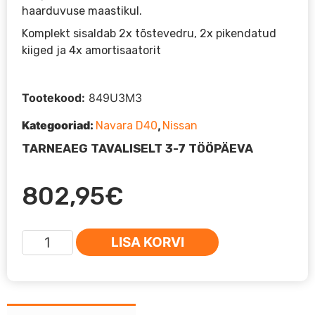
haarduvuse maastikul.
Komplekt sisaldab 2x tõstevedru, 2x pikendatud
kiiged ja 4x amortisaatorit
Tootekood:
849U3M3
Kategooriad:
,
Navara D40
Nissan
TARNEAEG TAVALISELT 3-7 TÖÖPÄEVA
802,95
€
Desert
LISA KORVI
King
2"
tõstekomplekt
Navara