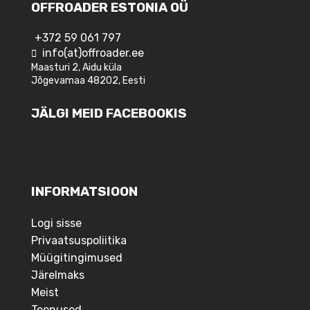
OFFROADER ESTONIA OÜ
+372 59 061 797
info(at)offroader.ee
Maasturi 2, Aidu küla
Jõgevamaa 48202, Eesti
JÄLGI MEID FACEBOOKIS
INFORMATSIOON
Logi sisse
Privaatsuspoliitika
Müügitingimused
Järelmaks
Meist
Teenused