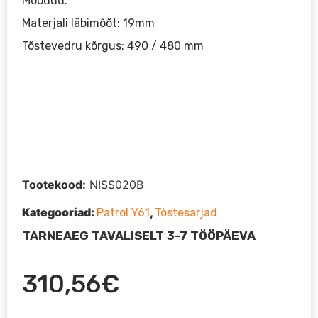
Mõõdud:
Materjali läbimõõt: 19mm
Tõstevedru kõrgus: 490 / 480 mm
Tootekood:
NISS020B
Kategooriad:
,
Patrol Y61
Tõstesarjad
TARNEAEG TAVALISELT 3-7 TÖÖPÄEVA
310,56
€