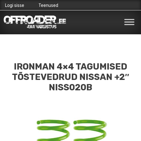
Logi sisse
Teenused
Skip
to
content
IRONMAN 4×4 TAGUMISED
TÕSTEVEDRUD NISSAN +2″
NISS020B