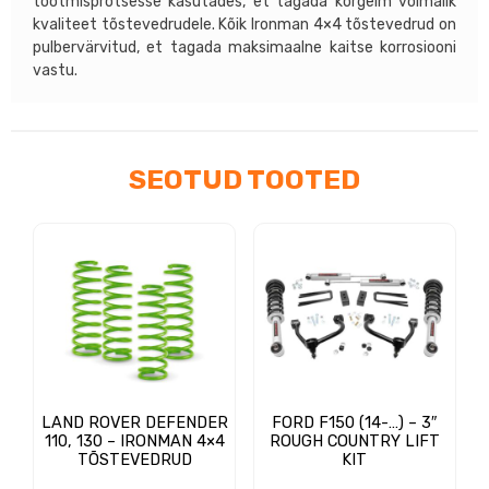
tootmisprotsesse kasutades, et tagada kõrgeim võimalik
kvaliteet tõstevedrudele. Kõik Ironman 4×4 tõstevedrud on
pulbervärvitud, et tagada maksimaalne kaitse korrosiooni
vastu.
SEOTUD TOOTED
LAND ROVER DEFENDER
FORD F150 (14-…) – 3″
110, 130 – IRONMAN 4×4
ROUGH COUNTRY LIFT
TÕSTEVEDRUD
KIT