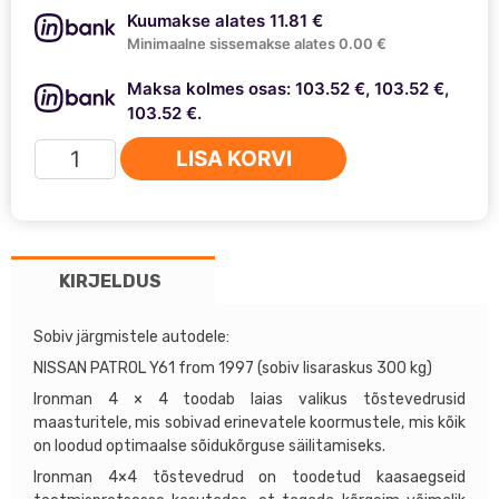
Kuumakse alates 11.81 €
Minimaalne sissemakse alates 0.00 €
Maksa kolmes osas: 103.52 €, 103.52 €,
103.52 €.
Ironman
LISA KORVI
4x4
tagumised
tõstevedrud
Nissan
KIRJELDUS
+2"
NISS020B
kogus
Sobiv järgmistele autodele:
NISSAN PATROL Y61 from 1997 (sobiv lisaraskus 300 kg)
Ironman 4 × 4 toodab laias valikus tõstevedrusid
maasturitele, mis sobivad erinevatele koormustele, mis kõik
on loodud optimaalse sõidukõrguse säilitamiseks.
Ironman 4×4 tõstevedrud on toodetud kaasaegseid