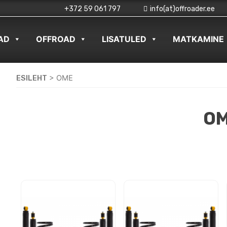
+372 59 061 797
info(at)offroader.ee
AD
OFFROAD
LISATULED
MATKAMINE
ESILEHT
>
OME
O