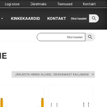
Logi sisse
Järelmaks
Teenused
Kontakt
KINKEKAARDID
KONTAKT
ME