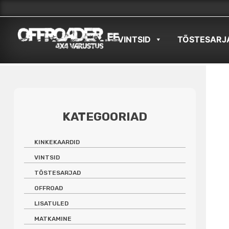
Skip
to
VINTSID
TÕSTESARJ
content
KATEGOORIAD
KINKEKAARDID
VINTSID
TÕSTESARJAD
OFFROAD
LISATULED
MATKAMINE