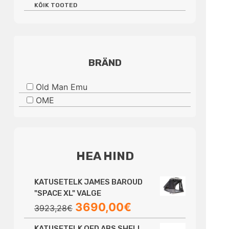
KÕIK TOOTED
BRÄND
Old Man Emu
OME
HEA HIND
KATUSETELK JAMES BAROUD
"SPACE XL" VALGE
Algne
Praegune
3690,00
€
3923,28
€
hind
hind
KATUSETELK OFD ABS SHELL