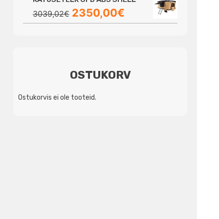
oli:
on:
Algne
Praegune
2350,00
€
3923,28€.
3690,00€.
3039,02
€
hind
hind
oli:
on:
3039,02€.
2350,00€.
OSTUKORV
Ostukorvis ei ole tooteid.