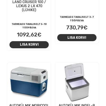
LAND CRUISER 100 /
LEXUS 2 LX 470
(LÜHIKE)
TARNEAEG TAVALISELT 3-7
TÖÖPÄEVA
TARNEAEG TAVALISELT 5-10
730,79
€
TÖÖPÄEVA
1092,62
€
LISA KORVI
LISA KORVI
AUTOKÜLMIK MOBICOOL
AUTOKÜLMIK INDEL-B