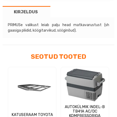
kogus
KIRJELDUS
PRIMUSe valikust leiab palju head matkavarustust (sh
gaasiga pliidid, köögitarvikud, sööginõud).
SEOTUD TOOTED
AUTOKÜLMIK INDEL-B
TB41A AC/DC
KATUSERAAM TOYOTA
KOMPRESSORIGA