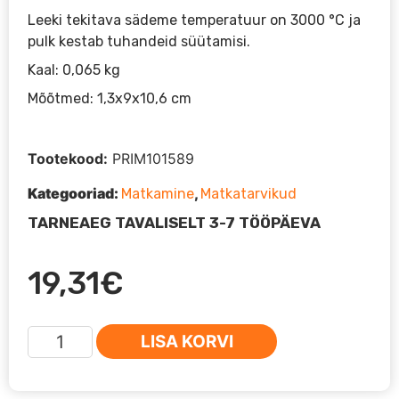
Leeki tekitava sädeme temperatuur on 3000 °C ja
pulk kestab tuhandeid süütamisi.
Kaal: 0,065 kg
Mõõtmed: 1,3x9x10,6 cm
Tootekood:
PRIM101589
Kategooriad:
,
Matkamine
Matkatarvikud
TARNEAEG TAVALISELT 3-7 TÖÖPÄEVA
19,31
€
Primus
LISA KORVI
süütepulk
L
sinine