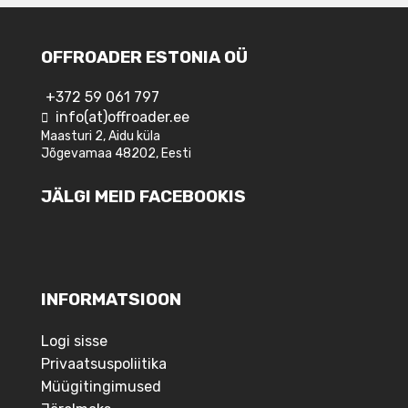
OFFROADER ESTONIA OÜ
+372 59 061 797
info(at)offroader.ee
Maasturi 2, Aidu küla
Jõgevamaa 48202, Eesti
JÄLGI MEID FACEBOOKIS
INFORMATSIOON
Logi sisse
Privaatsuspoliitika
Müügitingimused