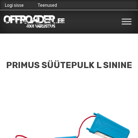
Logi sisse
Teenused
Skip
to
content
PRIMUS SÜÜTEPULK L SININE