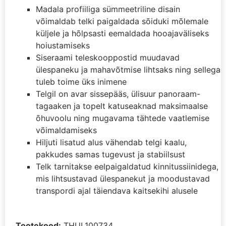
Madala profiiliga sümmeetriline disain
võimaldab telki paigaldada sõiduki mõlemale
küljele ja hõlpsasti eemaldada hooajaväliseks
hoiustamiseks
Siseraami teleskooppostid muudavad
ülespaneku ja mahavõtmise lihtsaks ning sellega
tuleb toime üks inimene
Telgil on avar sissepääs, ülisuur panoraam-
tagaaken ja topelt katuseaknad maksimaalse
õhuvoolu ning mugavama tähtede vaatlemise
võimaldamiseks
Hiljuti lisatud alus vähendab telgi kaalu,
pakkudes samas tugevust ja stabiilsust
Telk tarnitakse eelpaigaldatud kinnitussiinidega,
mis lihtsustavad ülespanekut ja moodustavad
transpordi ajal täiendava kaitsekihi alusele
Tootekood:
THUL100734