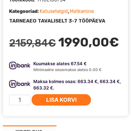
Kategooriad:
,
Katusetelgid
Matkamine
TARNEAEG TAVALISELT 3-7 TÖÖPÄEVA
Algne
Pr
1990,00
€
2159,84
€
hind
hi
Kuumakse alates 67.54 €
oli:
on
Minimaalne sissemakse alates 0.00 €
Maksa kolmes osas: 663.34 €, 663.34 €,
2159,84€.
19
663.32 €.
Thule
LISA KORVI
Tepui
Foothill
katusetelk
kogus