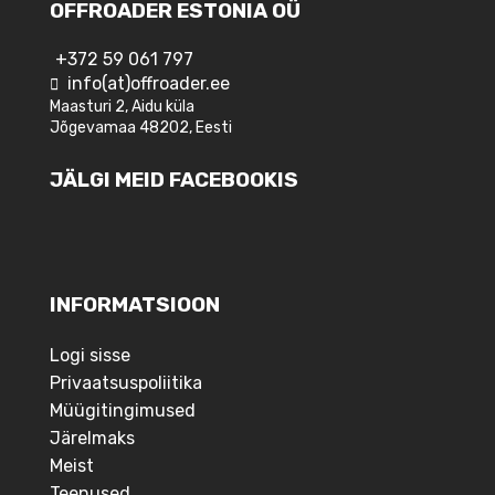
OFFROADER ESTONIA OÜ
+372 59 061 797
info(at)offroader.ee
Maasturi 2, Aidu küla
Jõgevamaa 48202, Eesti
JÄLGI MEID FACEBOOKIS
INFORMATSIOON
Logi sisse
Privaatsuspoliitika
Müügitingimused
Järelmaks
Meist
Teenused