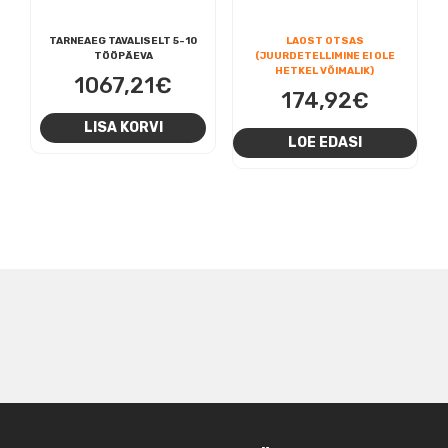
TARNEAEG TAVALISELT 5-10
LAOST OTSAS
TÖÖPÄEVA
(JUURDETELLIMINE EI OLE
HETKEL VÕIMALIK)
1067,21
€
174,92
€
LISA KORVI
LOE EDASI
NAVIGEERIMINE