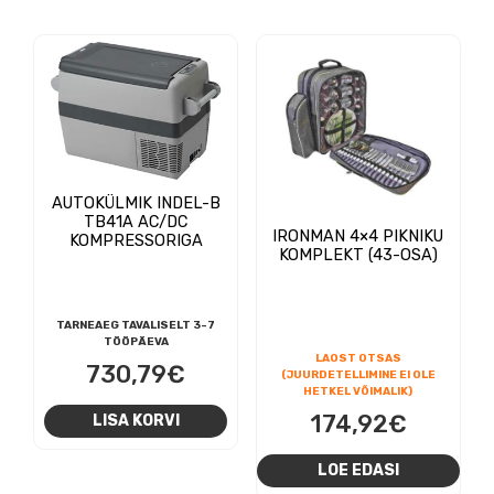
AUTOKÜLMIK INDEL-B
TB41A AC/DC
IRONMAN 4×4 PIKNIKU
KOMPRESSORIGA
KOMPLEKT (43-OSA)
TARNEAEG TAVALISELT 3-7
TÖÖPÄEVA
LAOST OTSAS
730,79
€
(JUURDETELLIMINE EI OLE
HETKEL VÕIMALIK)
174,92
€
LISA KORVI
LOE EDASI