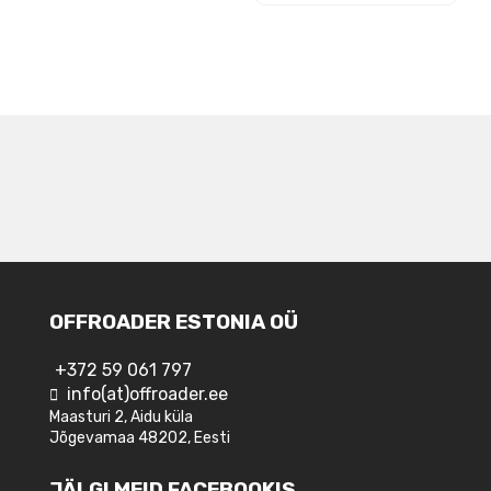
NAVIGEERIMINE
OFFROADER ESTONIA OÜ
+372 59 061 797
info(at)offroader.ee
Maasturi 2, Aidu küla
Jõgevamaa 48202, Eesti
JÄLGI MEID FACEBOOKIS