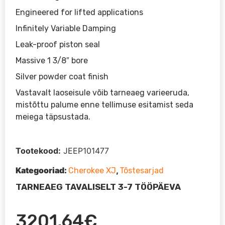
Engineered for lifted applications
Infinitely Variable Damping
Leak-proof piston seal
Massive 1 3/8″ bore
Silver powder coat finish
Vastavalt laoseisule võib tarneaeg varieeruda,
mistõttu palume enne tellimuse esitamist seda
meiega täpsustada.
Tootekood:
JEEP101477
Kategooriad:
,
Cherokee XJ
Tõstesarjad
TARNEAEG TAVALISELT 3-7 TÖÖPÄEVA
3201,64
€