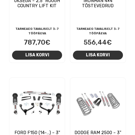
UKSEGA – 2,5″ ROUGH
IRONMAN 4×4
COUNTRY LIFT KIT
TÕSTEVEDRUD
TARNEAEG TAVALISELT 3-7
TARNEAEG TAVALISELT 3-7
TÖÖPÄEVA
TÖÖPÄEVA
787,70
€
556,44
€
LISA KORVI
LISA KORVI
FORD F150 (14-…) – 3″
DODGE RAM 2500 – 3”