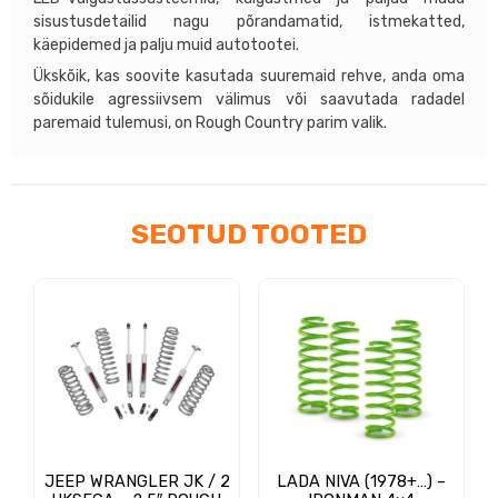
sisustusdetailid nagu põrandamatid, istmekatted,
käepidemed ja palju muid autotootei.
Ükskõik, kas soovite kasutada suuremaid rehve, anda oma
sõidukile agressiivsem välimus või saavutada radadel
paremaid tulemusi, on Rough Country parim valik.
SEOTUD TOOTED
JEEP WRANGLER JK / 2
LADA NIVA (1978+…) –