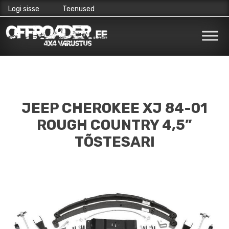
Logi sisse
Teenused
Skip
to
content
JEEP CHEROKEE XJ 84-01
ROUGH COUNTRY 4,5”
TÕSTESARI