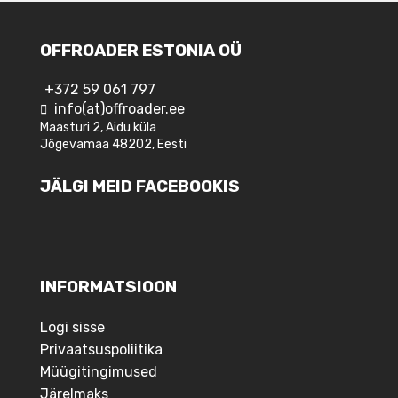
OFFROADER ESTONIA OÜ
+372 59 061 797
info(at)offroader.ee
Maasturi 2, Aidu küla
Jõgevamaa 48202, Eesti
JÄLGI MEID FACEBOOKIS
INFORMATSIOON
Logi sisse
Privaatsuspoliitika
Müügitingimused
Järelmaks