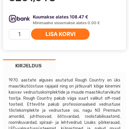
Kuumakse alates 108.47 €
Minimaalne sissemakse alates 0.00 €
Jeep
LISA KORVI
Cherokee
XJ
84-
01
KIRJELDUS
Rough
Country
4,5''
1970. aastate alguses asutatud Rough Country on üks
maastikutööstuse rajajaid ning on jätkuvalt kõige kiiremini
tõstesari
kasvav vedrustuskomplektide ja muude maastikutarvikute
kogus
tootja. Rough Country pakub väga suurt valikut off-road
tooteid. Ettevõte pakub professionaalseid vedrustuse
tõstekomplekte ja vedrustuse osi, nagu N3 Premium
amordid, juhthoovad, õõtsvardad, roolistabilisaatorid,
roomikuvardad, spiraal- ja lehtvedrud. Lisaks: põrkerauad,
LED-valgustussüsteemid, külgastmed ja paljud muud