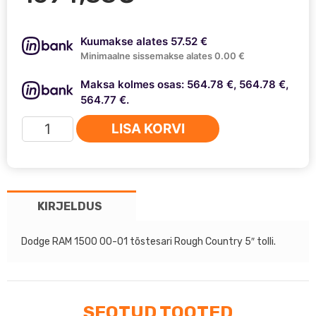
Kuumakse alates 57.52 €
Minimaalne sissemakse alates 0.00 €
Maksa kolmes osas: 564.78 €, 564.78 €,
564.77 €.
Dodge
LISA KORVI
RAM
1500
-
5"
KIRJELDUS
Rough
Country
Lift
Dodge RAM 1500 00-01 tõstesari Rough Country 5″ tolli.
Kit
kogus
SEOTUD TOOTED