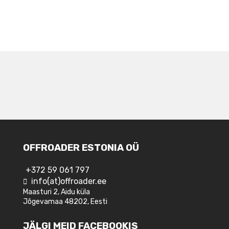
NAVIGEERIMINE
OFFROADER ESTONIA OÜ
+372 59 061 797
info(at)offroader.ee
Maasturi 2, Aidu küla
Jõgevamaa 48202, Eesti
JÄLGI MEID FACEBOOKIS