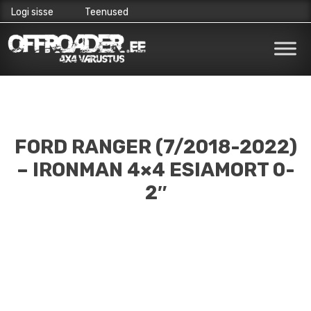
Logi sisse
Teenused
Skip
to
content
FORD RANGER (7/2018-2022)
– IRONMAN 4×4 ESIAMORT 0-
2″