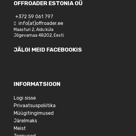
OFFROADER ESTONIA OÜ
+372 59 061 797
info(at)offroader.ee
Maasturi 2, Aidu küla
Jõgevamaa 48202, Eesti
JÄLGI MEID FACEBOOKIS
INFORMATSIOON
Logi sisse
Privaatsuspoliitika
Müügitingimused
Järelmaks
Meist
Teenused