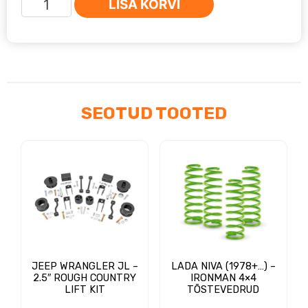
LISA KORVI
Ranger
(7/2018-
2022)
-
Ironman
4x4
SEOTUD TOOTED
esiamort
0-
2"
kogus
JEEP WRANGLER JL –
LADA NIVA (1978+…) –
2.5″ ROUGH COUNTRY
IRONMAN 4×4
LIFT KIT
TÕSTEVEDRUD