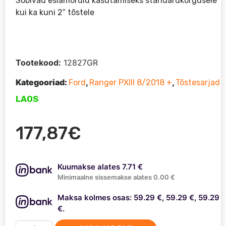
Sobivad esiamordid kasutamiseks standardkõrgusele
kui ka kuni 2″ tõstele
Tootekood:
12827GR
Kategooriad:
,
,
Ford
Ranger PXIII 8/2018 +
Tõstesarjad
LAOS
177,87
€
Kuumakse alates 7.71 €
Minimaalne sissemakse alates 0.00 €
Maksa kolmes osas: 59.29 €, 59.29 €, 59.29
€.
Ford