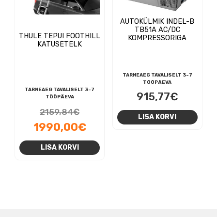
AUTOKÜLMIK INDEL-B
TB51A AC/DC
THULE TEPUI FOOTHILL
KOMPRESSORIGA
KATUSETELK
TARNEAEG TAVALISELT 3-7
TÖÖPÄEVA
TARNEAEG TAVALISELT 3-7
915,77
€
TÖÖPÄEVA
Algne
2159,84
€
LISA KORVI
hind
Praegune
1990,00
€
oli:
hind
LISA KORVI
2159,84€.
on:
1990,00€.
NAVIGEERIMINE