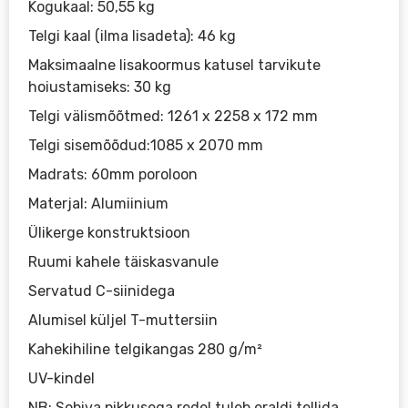
Kogukaal: 50,55 kg
Telgi kaal (ilma lisadeta): 46 kg
Maksimaalne lisakoormus katusel tarvikute
hoiustamiseks: 30 kg
Telgi välismõõtmed: 1261 x 2258 x 172 mm
Telgi sisemõõdud:1085 x 2070 mm
Madrats: 60mm poroloon
Materjal: Alumiinium
Ülikerge konstruktsioon
Ruumi kahele täiskasvanule
Servatud C-siinidega
Alumisel küljel T-muttersiin
Kahekihiline telgikangas 280 g/m²
UV-kindel
NB: Sobiva pikkusega redel tuleb eraldi tellida