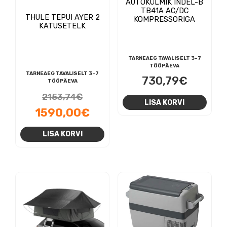
AUTOKÜLMIK INDEL-B
TB41A AC/DC
THULE TEPUI AYER 2
KOMPRESSORIGA
KATUSETELK
TARNEAEG TAVALISELT 3-7
TÖÖPÄEVA
TARNEAEG TAVALISELT 3-7
730,79
€
TÖÖPÄEVA
Algne
2153,74
€
LISA KORVI
hind
Praegune
1590,00
€
oli:
hind
LISA KORVI
2153,74€.
on:
1590,00€.