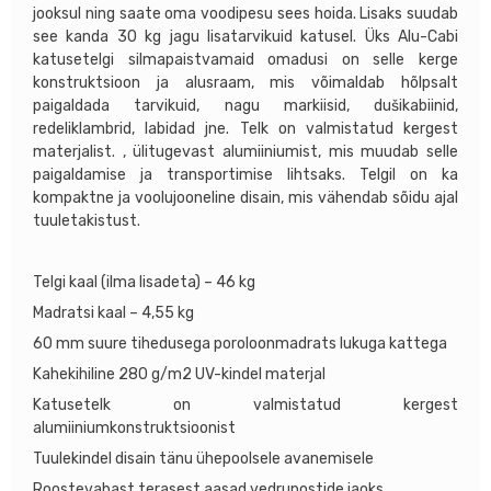
jooksul ning saate oma voodipesu sees hoida. Lisaks suudab
see kanda 30 kg jagu lisatarvikuid katusel. Üks Alu-Cabi
katusetelgi silmapaistvamaid omadusi on selle kerge
konstruktsioon ja alusraam, mis võimaldab hõlpsalt
paigaldada tarvikuid, nagu markiisid, dušikabiinid,
redeliklambrid, labidad jne. Telk on valmistatud kergest
materjalist. , ülitugevast alumiiniumist, mis muudab selle
paigaldamise ja transportimise lihtsaks. Telgil on ka
kompaktne ja voolujooneline disain, mis vähendab sõidu ajal
tuuletakistust.
Telgi kaal (ilma lisadeta) – 46 kg
Madratsi kaal – 4,55 kg
60 mm suure tihedusega poroloonmadrats lukuga kattega
Kahekihiline 280 g/m2 UV-kindel materjal
Katusetelk on valmistatud kergest
alumiiniumkonstruktsioonist
Tuulekindel disain tänu ühepoolsele avanemisele
Roostevabast terasest aasad vedrupostide jaoks