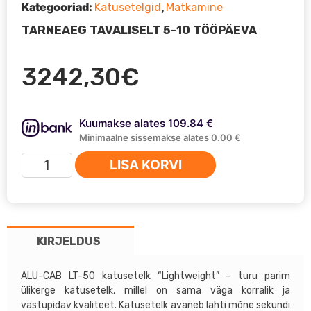
Kategooriad:
,
Katusetelgid
Matkamine
TARNEAEG TAVALISELT 5-10 TÖÖPÄEVA
3242,30
€
Kuumakse alates 109.84 €
Minimaalne sissemakse alates 0.00 €
ALU-
LISA KORVI
CAB
LT-
50
katusetelk
KIRJELDUS
"Lightweight"
kogus
ALU-CAB LT-50 katusetelk “Lightweight” – turu parim
ülikerge katusetelk, millel on sama väga korralik ja
vastupidav kvaliteet. Katusetelk avaneb lahti mõne sekundi