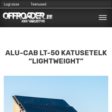
Logi sisse
Teenused
Skip
to
content
ALU-CAB LT-50 KATUSETELK
“LIGHTWEIGHT”