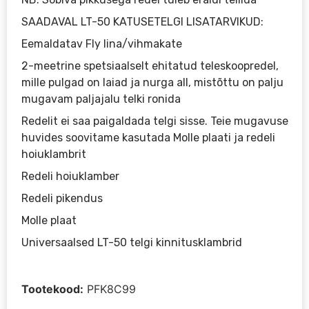
SAADAVAL LT-50 KATUSETELGI LISATARVIKUD:
Eemaldatav Fly lina/vihmakate
2-meetrine spetsiaalselt ehitatud teleskoopredel,
mille pulgad on laiad ja nurga all, mistõttu on palju
mugavam paljajalu telki ronida
Redelit ei saa paigaldada telgi sisse. Teie mugavuse
huvides soovitame kasutada Molle plaati ja redeli
hoiuklambrit
Redeli hoiuklamber
Redeli pikendus
Molle plaat
Universaalsed LT-50 telgi kinnitusklambrid
Tootekood:
PFK8C99