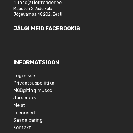
info(at)offroader.ee
Maasturi 2, Aidu küla
Jõgevamaa 48202, Eesti
JÄLGI MEID FACEBOOKIS
INFORMATSIOON
Logi sisse
Privaatsuspoliitika
Müügitingimused
Järelmaks
Meist
Teenused
Saada päring
Kontakt