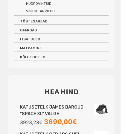
HÜDROVINTSID
VINTSI TARVIKUD
TÕSTESARJAD
OFFROAD
LISATULED
MATKAMINE
KÕIK TOOTED
HEA HIND
KATUSETELK JAMES BAROUD
"SPACE XL" VALGE
Algne
Praegune
3690,00
€
3923,28
€
hind
hind