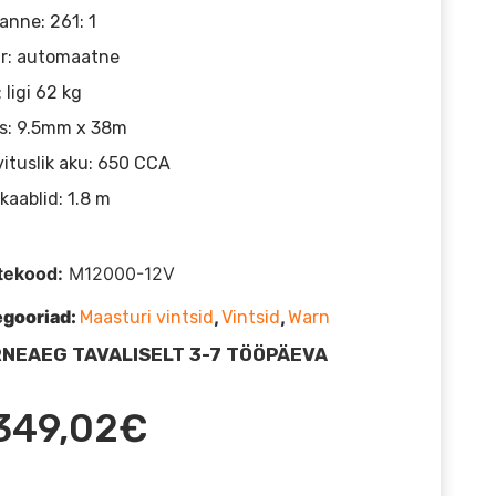
anne: 261: 1
r: automaatne
: ligi 62 kg
s: 9.5mm x 38m
ituslik aku: 650 CCA
kaablid: 1.8 m
tekood:
M12000-12V
egooriad:
,
,
Maasturi vintsid
Vintsid
Warn
NEAEG TAVALISELT 3-7 TÖÖPÄEVA
349,02
€