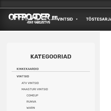
Skip
to
VINTSID
TÕSTESARJ
content
KATEGOORIAD
KINKEKAARDID
VINTSID
ATV VINTSID
MAASTURI VINTSID
COMEUP
RUNVA
WARN