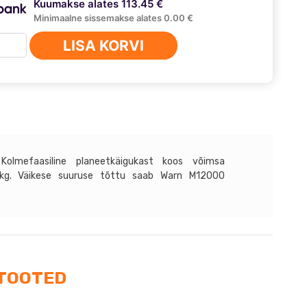
Kuumakse alates 113.45 €
Minimaalne sissemakse alates 0.00 €
n
LISA KORVI
000
us
Kolmefaasiline planeetkäigukast koos võimsa
 kg. Väikese suuruse tõttu saab Warn M12000
TOOTED