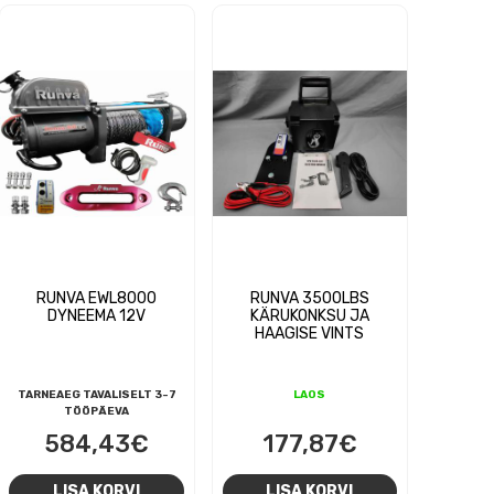
RUNVA EWL8000
RUNVA 3500LBS
DYNEEMA 12V
KÄRUKONKSU JA
HAAGISE VINTS
TARNEAEG TAVALISELT 3-7
LAOS
TÖÖPÄEVA
584,43
€
177,87
€
LISA KORVI
LISA KORVI