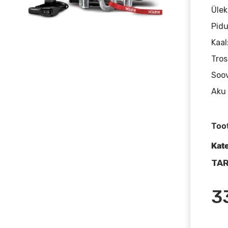
Ülek
Pidu
Kaal
Tros
Soov
Aku 
Too
Kat
TAR
3