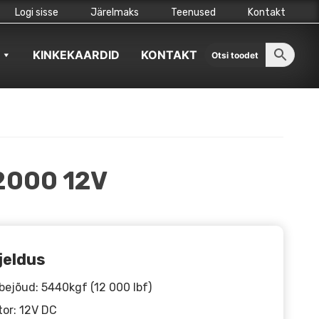
Logi sisse
Järelmaks
Teenused
Kontakt
KINKEKAARDID
KONTAKT
2000 12V
jeldus
ejõud: 5440kgf (12 000 lbf)
or: 12V DC