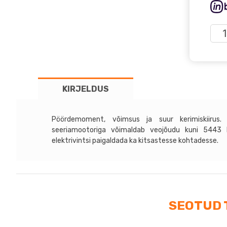
War
M12
12V
kog
KIRJELDUS
Pöördemoment, võimsus ja suur kerimiskiirus. 
seeriamootoriga võimaldab veojõudu kuni 5443
elektrivintsi paigaldada ka kitsastesse kohtadesse.
SEOTUD 