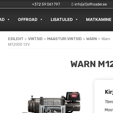
+372 59 061 797
info(at)offroader.ee
AD
OFFROAD
LISATULED
MATKAMINE
ESILEHT
>
VINTSID
>
MAASTURI VINTSID
>
WARN
>
Warn
M12000 12V
WARN M1
Kir
Tõmb
Moot