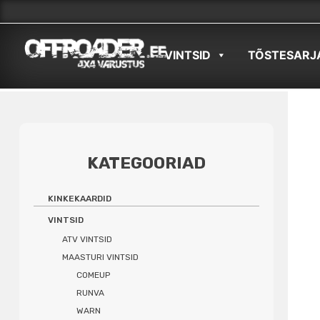
Skip
to
VINTSID
TÕSTESARJ
content
KATEGOORIAD
KINKEKAARDID
VINTSID
ATV VINTSID
MAASTURI VINTSID
COMEUP
RUNVA
WARN