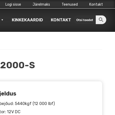
Logi sisse
Järelmaks
Teenused
Kontakt
KINKEKAARDID
KONTAKT
12000-S
jeldus
ejõud: 5440kgf (12 000 lbf)
or: 12V DC