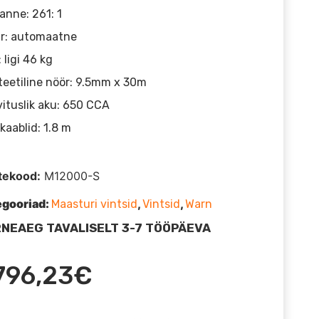
anne: 261: 1
r: automaatne
: ligi 46 kg
eetiline nöör: 9.5mm x 30m
ituslik aku: 650 CCA
kaablid: 1.8 m
tekood:
M12000-S
egooriad:
,
,
Maasturi vintsid
Vintsid
Warn
NEAEG TAVALISELT 3-7 TÖÖPÄEVA
796,23
€