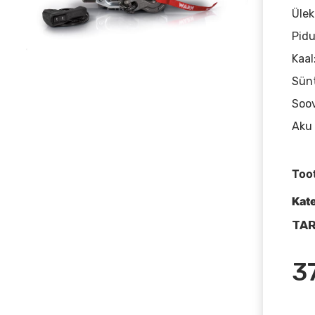
Ülek
Pidu
Kaal
Sünt
Soov
Aku 
Too
Kat
TAR
3