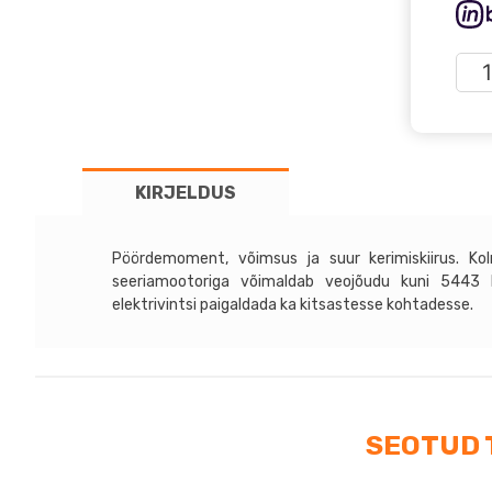
War
M12
S
kog
KIRJELDUS
Pöördemoment, võimsus ja suur kerimiskiirus. Ko
seeriamootoriga võimaldab veojõudu kuni 5443
elektrivintsi paigaldada ka kitsastesse kohtadesse.
SEOTUD 