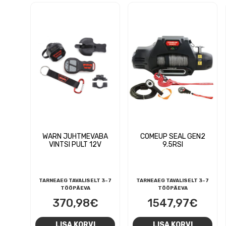
WARN JUHTMEVABA
COMEUP SEAL GEN2
VINTSI PULT 12V
9.5RSI
TARNEAEG TAVALISELT 3-7
TARNEAEG TAVALISELT 3-7
TÖÖPÄEVA
TÖÖPÄEVA
370,98
€
1547,97
€
LISA KORVI
LISA KORVI