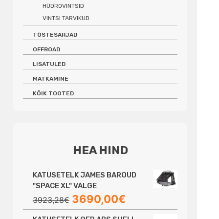
HÜDROVINTSID
VINTSI TARVIKUD
TÕSTESARJAD
OFFROAD
LISATULED
MATKAMINE
KÕIK TOOTED
HEA HIND
KATUSETELK JAMES BAROUD
"SPACE XL" VALGE
Algne
Praegune
3690,00
€
3923,28
€
hind
hind