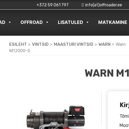
+372 59 061 797
info(at)offroader.ee
AD
OFFROAD
LISATULED
MATKAMINE
ESILEHT
>
VINTSID
>
MAASTURI VINTSID
>
WARN
>
Warn
M12000-S
WARN M
Kir
Tõmb
Moot