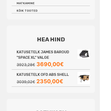
MATKAMINE
KÕIK TOOTED
HEA HIND
KATUSETELK JAMES BAROUD
"SPACE XL" VALGE
Algne
Praegune
3690,00
€
3923,28
€
hind
hind
KATUSETELK OFD ABS SHELL
oli:
on:
Algne
Praegune
2350,00
€
3923,28€.
3690,00€.
3039,02
€
hind
hind
oli:
on:
3039,02€.
2350,00€.