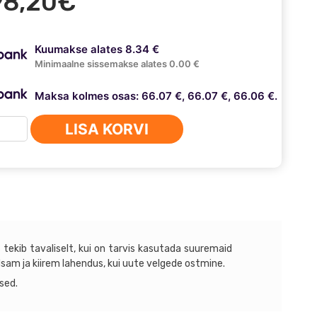
98,20
€
Kuumakse alates 8.34 €
Minimaalne sissemakse alates 0.00 €
Maksa kolmes osas: 66.07 €, 66.07 €, 66.06 €.
eflantsid
LISA KORVI
27x71,6x25/14x1,5C
us
 tekib tavaliselt, kui on tarvis kasutada suuremaid
dsam ja kiirem lahendus, kui uute velgede ostmine.
sed.