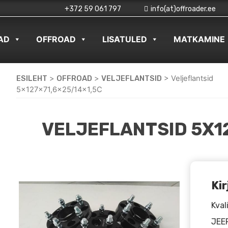
+372 59 061 797
info(at)offroader.ee
AD
OFFROAD
LISATULED
MATKAMINE
ESILEHT
>
OFFROAD
>
VELJEFLANTSID
>
Veljeflantsid
5x127x71,6×25/14×1,5C
VELJEFLANTSID 5X1
Kir
Kval
JEE