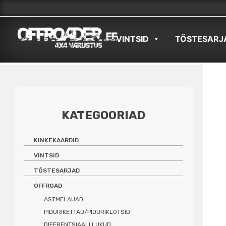
Skip
to
VINTSID
TÕSTESARJ
content
KATEGOORIAD
KINKEKAARDID
VINTSID
TÕSTESARJAD
OFFROAD
ASTMELAUAD
PIDURIKETTAD/PIDURIKLOTSID
DIFERENTSIAALI LUKUD