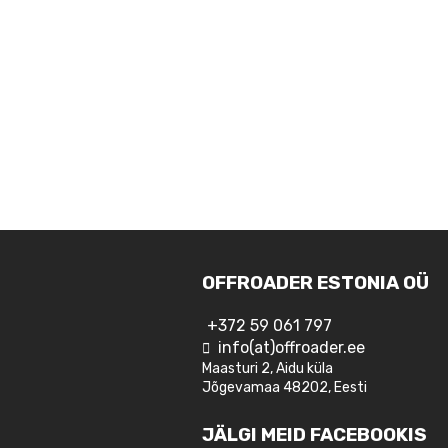
OFFROADER ESTONIA OÜ
+372 59 061 797
info(at)offroader.ee
Maasturi 2, Aidu küla
Jõgevamaa 48202, Eesti
JÄLGI MEID FACEBOOKIS