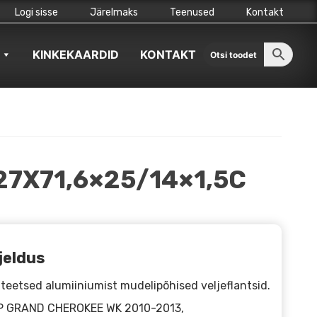
Logi sisse
Järelmaks
Teenused
Kontakt
KINKEKAARDID
KONTAKT
27X71,6×25/14×1,5C
jeldus
iteetsed alumiiniumist mudelipõhised veljeflantsid.
P GRAND CHEROKEE WK 2010-2013,