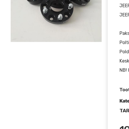
JEE
JEE
Pak
Polt
Pold
Kesk
NB! 
Too
Kat
TAR