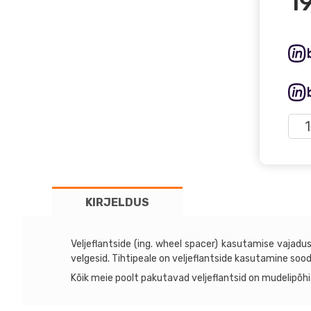
1
Velj
5x1
kog
KIRJELDUS
Veljeflantside (ing. wheel spacer) kasutamise vajadus
velgesid. Tihtipeale on veljeflantside kasutamine soo
Kõik meie poolt pakutavad veljeflantsid on mudelipõhi