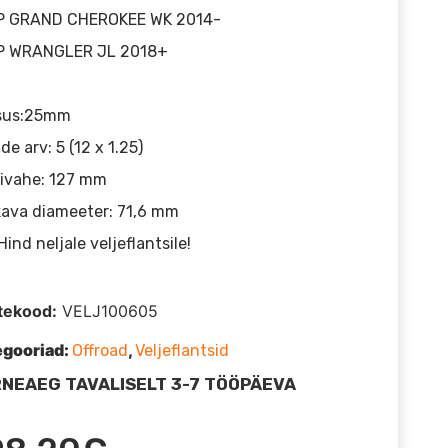
P GRAND CHEROKEE WK 2014-
P WRANGLER JL 2018+
sus:25mm
ide arv: 5 (12 x 1.25)
ivahe: 127 mm
ava diameeter: 71,6 mm
Hind neljale veljeflantsile!
tekood:
VELJ100605
egooriad:
,
Offroad
Veljeflantsid
NEAEG TAVALISELT 3-7 TÖÖPÄEVA