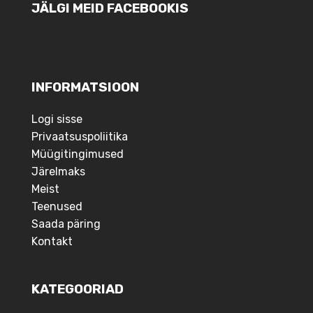
INFORMATSIOON
Logi sisse
Privaatsuspoliitika
Müügitingimused
Järelmaks
Meist
Teenused
Saada päring
Kontakt
KATEGOORIAD
Vintsid
Tõstesarjad
Offroad
Lisatuled