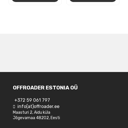
OFFROADER ESTONIA OÜ
+372 59 061 797
info(at)offroader.ee
Maasturi 2, Aidu küla
Jõgevamaa 48202, Eesti
JÄLGI MEID FACEBOOKIS