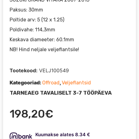
Keskava diameeter: 60.1mm
NB! Hind neljale veljeflantsile!
Tootekood:
VELJ100549
Kategooriad:
,
Offroad
Veljeflantsid
TARNEAEG TAVALISELT 3-7 TÖÖPÄEVA
198,20
€
Kuumakse alates 8.34 €
Minimaalne sissemakse alates 0.00 €
Maksa kolmes osas: 66.07 €, 66.07 €,
66.06 €.
Veljeflantsid