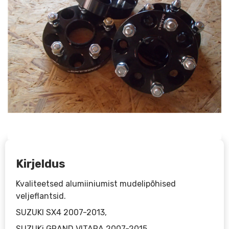
Kirjeldus
Kvaliteetsed alumiiniumist mudelipõhised
veljeflantsid.
SUZUKI SX4 2007-2013,
SUZUKi GRAND VITARA 2007-2015
Paksus: 30mm
Poltide arv: 5 (12 x 1.25)
Poldivahe: 114,3mm