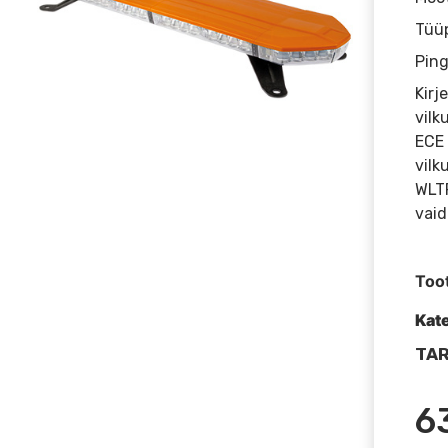
Tüüp
Ping
Kirj
vilk
ECE 
vilk
WLTP
vai
Too
Kat
TAR
6