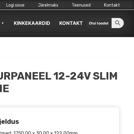
Logi sisse
Järelmaks
Teenused
Kontakt
KINKEKAARDID
KONTAKT
URPANEEL 12-24V SLIM
NE
jeldus
tmed: 1750.00 x 30.00 x 122.00mm