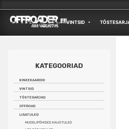
Skip
to
VINTSID
TÕSTESARJ
content
KATEGOORIAD
KINKEKAARDID
VINTSID
TÕSTESARJAD
OFFROAD
LISATULED
MUDELIPÕHISED KAUGTULED