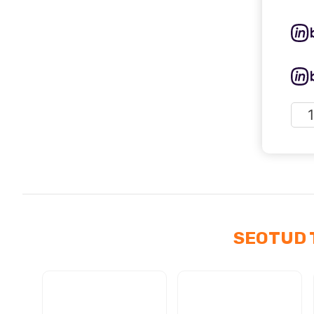
Truc
LED
vilk
12-
24V
Slim
Line
kog
SEOTUD 