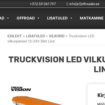
+372 59 061 797
info(at)offroader.ee
AD
OFFROAD
LISATULED
MATKAMINE
ESILEHT
>
LISATULED
>
VILKURID
>
Truckvision LED
vilkurpaneel 12-24V Slim Line
TRUCKVISION LED VILK
LI
Kir
Mõõ