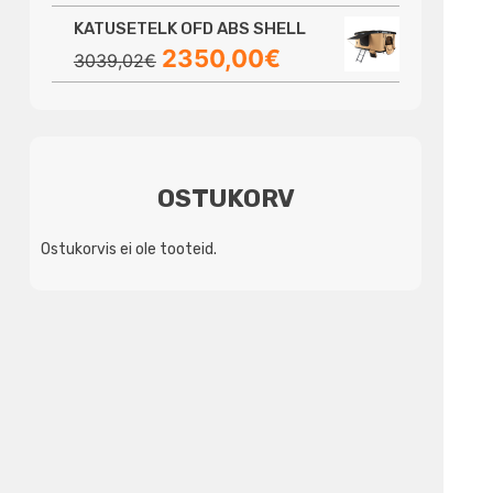
hind
hind
KATUSETELK OFD ABS SHELL
oli:
on:
Algne
Praegune
2350,00
€
3923,28€.
3690,00€.
3039,02
€
hind
hind
oli:
on:
3039,02€.
2350,00€.
OSTUKORV
Ostukorvis ei ole tooteid.