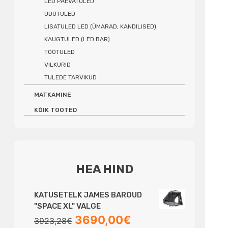
LED PÄEVATULED
UDUTULED
LISATULED LED (ÜMARAD, KANDILISED)
KAUGTULED (LED BAR)
TÖÖTULED
VILKURID
TULEDE TARVIKUD
MATKAMINE
KÕIK TOOTED
HEA HIND
KATUSETELK JAMES BAROUD
"SPACE XL" VALGE
Algne
Praegune
3690,00
€
3923,28
€