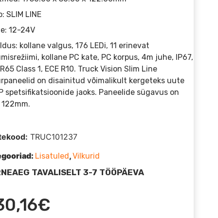
: SLIM LINE
e: 12-24V
eldus: kollane valgus, 176 LEDi, 11 erinevat
umisrežiimi, kollane PC kate, PC korpus, 4m juhe, IP67,
R65 Class 1, ECE R10. Truck Vision Slim Line
urpaneelid on disainitud võimalikult kergeteks uute
 spetsifikatsioonide jaoks. Paneelide sügavus on
d 122mm.
tekood:
TRUC101237
egooriad:
,
Lisatuled
Vilkurid
NEAEG TAVALISELT 3-7 TÖÖPÄEVA
30,16
€