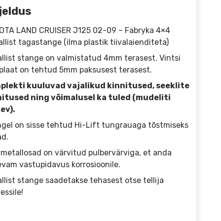
jeldus
OTA LAND CRUISER J125 02-09 – Fabryka 4×4
llist tagastange (ilma plastik tiivalaienditeta)
llist stange on valmistatud 4mm terasest. Vintsi
plaat on tehtud 5mm paksusest terasest.
plekti kuuluvad vajalikud kinnitused, seeklite
nitused ning võimalusel ka tuled (mudeliti
ev).
gel on sisse tehtud Hi-Lift tungrauaga tõstmiseks
d.
 metallosad on värvitud pulbervärviga, et anda
vam vastupidavus korrosioonile.
llist stange saadetakse tehasest otse tellija
essile!