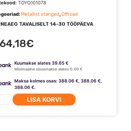
tekood:
TOYO101078
egooriad:
,
Metallist stanged
Offroad
NEAEG TAVALISELT 14-30 TÖÖPÄEVA
164,18
€
Kuumakse alates 39.65 €
Minimaalne sissemakse alates 0.00 €
Maksa kolmes osas: 388.06 €, 388.06 €,
388.06 €.
OTA
LISA KORVI
D
ISER
5