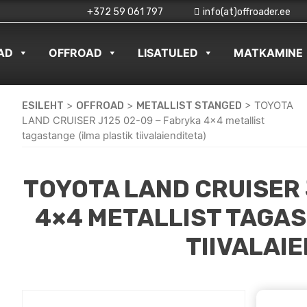
+372 59 061 797
info(at)offroader.ee
AD
OFFROAD
LISATULED
MATKAMINE
ESILEHT
>
OFFROAD
>
METALLIST STANGED
>
TOYOTA
LAND CRUISER J125 02-09 – Fabryka 4×4 metallist
tagastange (ilma plastik tiivalaienditeta)
TOYOTA LAND CRUISER 
4×4 METALLIST TAGAS
TIIVALAI