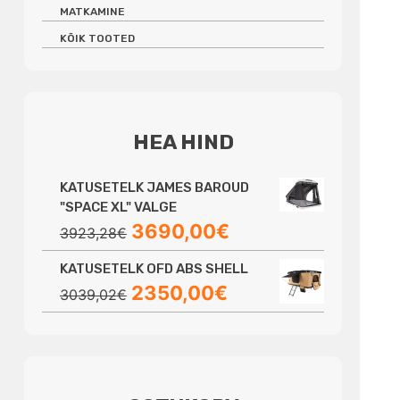
MATKAMINE
KÕIK TOOTED
HEA HIND
KATUSETELK JAMES BAROUD
"SPACE XL" VALGE
Algne
Praegune
3690,00
€
3923,28
€
hind
hind
KATUSETELK OFD ABS SHELL
oli:
on:
Algne
Praegune
2350,00
€
3923,28€.
3690,00€.
3039,02
€
hind
hind
oli:
on:
3039,02€.
2350,00€.