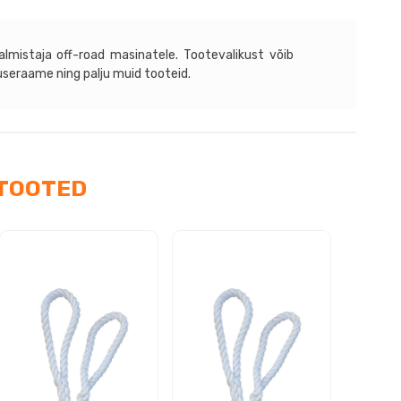
ryka
lmistaja off-road masinatele. Tootevalikust võib
tuseraame ning palju muid tooteid.
llist
astange
a
tik
alaienditeta)
TOOTED
us