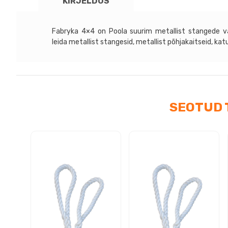
KIRJELDUS
09
-
Fab
Fabryka 4×4 on Poola suurim metallist stangede va
4x4
leida metallist stangesid, metallist põhjakaitseid, ka
meta
tag
(ilm
plas
tiiv
SEOTUD 
kog