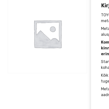
Kir
TOY
meta
Meta
alus
Kom
kin
erin
Stan
koha
Kõik
tuge
Meta
aadr