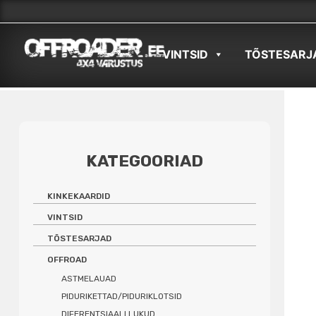
Skip
to
VINTSID
TÕSTESARJ
content
KATEGOORIAD
KINKEKAARDID
VINTSID
TÕSTESARJAD
OFFROAD
ASTMELAUAD
PIDURIKETTAD/PIDURIKLOTSID
DIFERENTSIAALI LUKUD