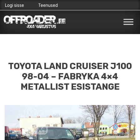
Logi sisse
Teenused
Skip
to
content
TOYOTA LAND CRUISER J100
98-04 – FABRYKA 4×4
METALLIST ESISTANGE