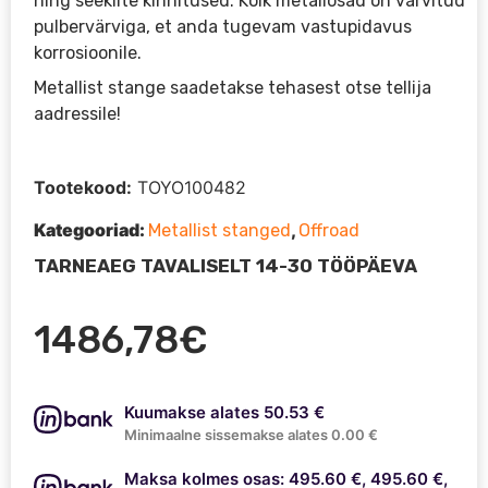
ning seeklite kinnitused. Kõik metallosad on värvitud
pulbervärviga, et anda tugevam vastupidavus
korrosioonile.
Metallist stange saadetakse tehasest otse tellija
aadressile!
Tootekood:
TOYO100482
Kategooriad:
,
Metallist stanged
Offroad
TARNEAEG TAVALISELT 14-30 TÖÖPÄEVA
1486,78
€
Kuumakse alates 50.53 €
Minimaalne sissemakse alates 0.00 €
Maksa kolmes osas: 495.60 €, 495.60 €,