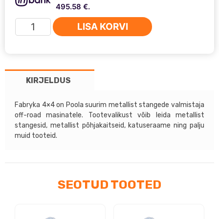
495.58 €.
Toyota
LISA KORVI
Land
Cruiser
J100
98-
KIRJELDUS
04
-
Fabryka
Fabryka 4×4 on Poola suurim metallist stangede valmistaja
off-road masinatele. Tootevalikust võib leida metallist
4x4
stangesid, metallist põhjakaitseid, katuseraame ning palju
metallist
muid tooteid.
esistange
kogus
SEOTUD TOOTED