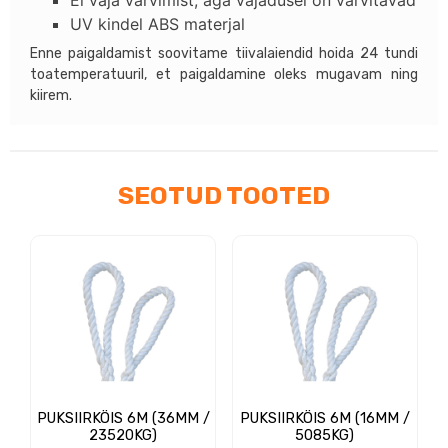
mm)
UV kindel ABS materjal
kogus
Enne paigaldamist soovitame tiivalaiendid hoida 24 tundi
toatemperatuuril, et paigaldamine oleks mugavam ning
kiirem.
SEOTUD TOOTED
PUKSIIRKÖIS 6M (36MM /
PUKSIIRKÖIS 6M (16MM /
23520KG)
5085KG)