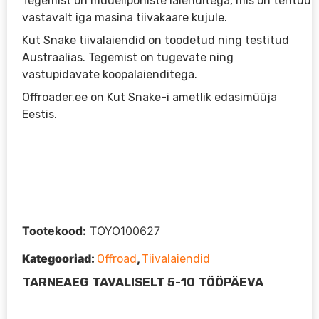
Tegemist on mudelipõhiste laienditega, mis on tehtud
vastavalt iga masina tiivakaare kujule.
Kut Snake tiivalaiendid on toodetud ning testitud
Austraalias. Tegemist on tugevate ning
vastupidavate koopalaienditega.
Offroader.ee on Kut Snake-i ametlik edasimüüja
Eestis.
Tootekood:
TOYO100627
Kategooriad:
,
Offroad
Tiivalaiendid
TARNEAEG TAVALISELT 5-10 TÖÖPÄEVA