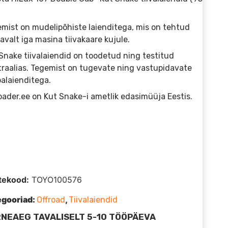
mist on mudelipõhiste laienditega, mis on tehtud
avalt iga masina tiivakaare kujule.
Snake tiivalaiendid on toodetud ning testitud
raalias. Tegemist on tugevate ning vastupidavate
alaienditega.
oader.ee on Kut Snake-i ametlik edasimüüja Eestis.
tekood:
TOYO100576
egooriad:
,
Offroad
Tiivalaiendid
NEAEG TAVALISELT 5-10 TÖÖPÄEVA