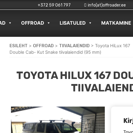
+372 59 061 797
info(at)offroader.ee
AD
OFFROAD
LISATULED
MATKAMINE
ESILEHT
>
OFFROAD
>
TIIVALAIENDID
>
Toyota HiLux 167
Double Cab- Kut Snake tiivalaiendid (95 mm)
TOYOTA HILUX 167 DO
TIIVALAIEN
Kir
Toyo