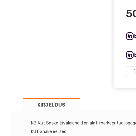
5
Toy
HiL
167
Dou
Cab
KIRJELDUS
Kut
Sna
tiiv
NB: Kut Snake tiivalaiendid on alati markeeritud logog
(95
KUT Snake eelised:
mm)