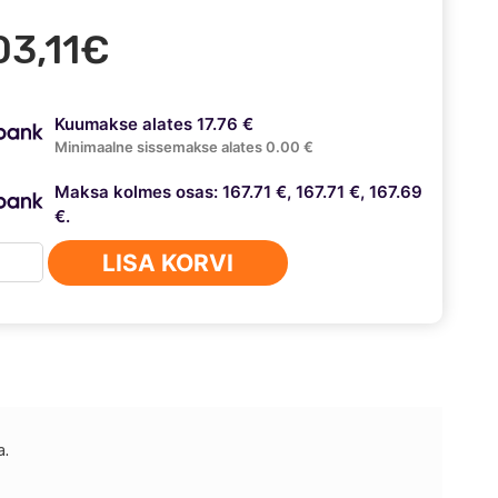
03,11
€
Kuumakse alates 17.76 €
Minimaalne sissemakse alates 0.00 €
Maksa kolmes osas: 167.71 €, 167.71 €, 167.69
€.
ota
LISA KORVI
ux
ble
-
ke
alaiendid
a.