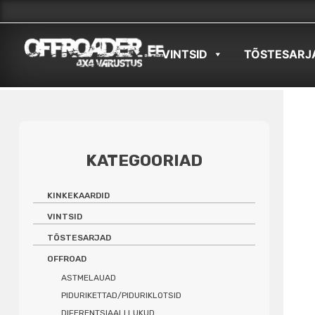
Skip
to
VINTSID
TÕSTESARJ
content
KATEGOORIAD
KINKEKAARDID
VINTSID
TÕSTESARJAD
OFFROAD
ASTMELAUAD
PIDURIKETTAD/PIDURIKLOTSID
DIFERENTSIAALI LUKUD