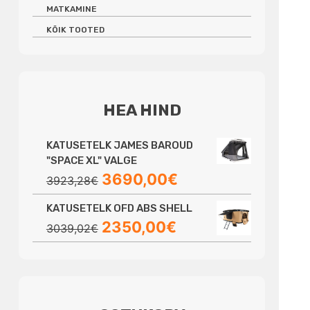
MATKAMINE
KÕIK TOOTED
HEA HIND
KATUSETELK JAMES BAROUD
"SPACE XL" VALGE
Algne
Praegune
3690,00
€
3923,28
€
hind
hind
KATUSETELK OFD ABS SHELL
oli:
on:
Algne
Praegune
2350,00
€
3923,28€.
3690,00€.
3039,02
€
hind
hind
oli:
on:
3039,02€.
2350,00€.