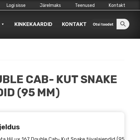
Logi sisse
Järelmaks
Teenused
Kontakt
KINKEKAARDID
KONTAKT
UBLE CAB- KUT SNAKE
DID (95 MM)
jeldus
ta HiLux 167 Double Cab- Kut Snake tiivalaiendid (95