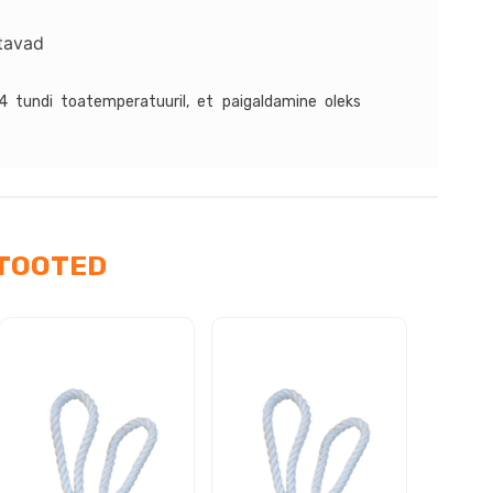
us
itavad
4 tundi toatemperatuuril, et paigaldamine oleks
TOOTED