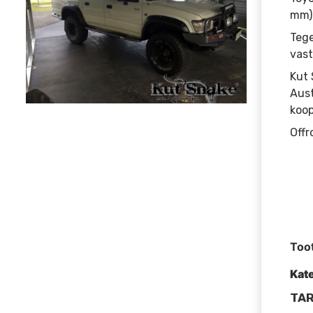
mm)
Tege
vast
Kut 
Aust
koop
Offr
Too
Kat
TAR