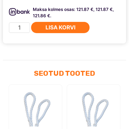
Maksa kolmes osas: 121.87 €, 121.87 €,
121.86 €.
Tiivalaiendid
LISA KORVI
Nissan
Terrano
2
-
R20
-
SEOTUD TOOTED
Ford
Maverick
-
Mistral
1993
-
2007
5
uksega