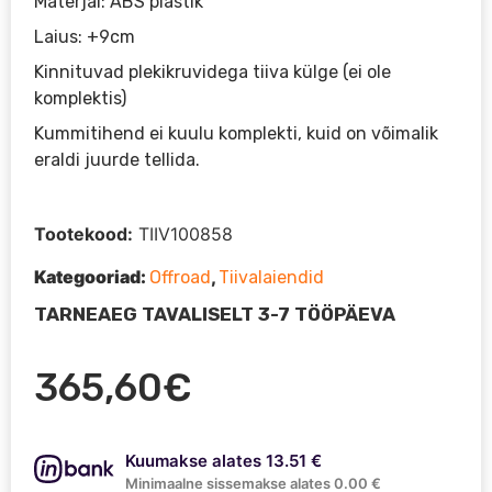
Materjal: ABS plastik
Laius: +9cm
Kinnituvad plekikruvidega tiiva külge (ei ole
komplektis)
Kummitihend ei kuulu komplekti, kuid on võimalik
eraldi juurde tellida.
Tootekood:
TIIV100858
Kategooriad:
,
Offroad
Tiivalaiendid
TARNEAEG TAVALISELT 3-7 TÖÖPÄEVA
365,60
€
Kuumakse alates 13.51 €
Minimaalne sissemakse alates 0.00 €