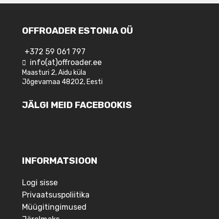
OFFROADER ESTONIA OÜ
+372 59 061 797
info(at)offroader.ee
Maasturi 2, Aidu küla
Jõgevamaa 48202, Eesti
JÄLGI MEID FACEBOOKIS
INFORMATSIOON
Logi sisse
Privaatsuspoliitika
Müügitingimused