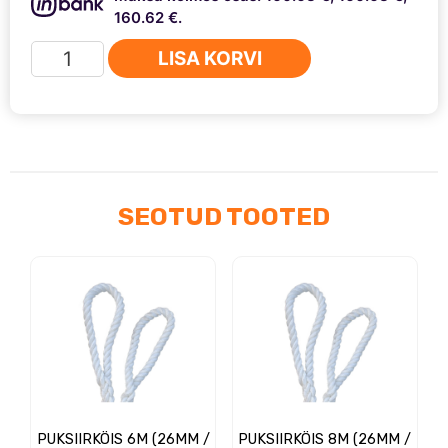
160.62 €.
Tiivalaiendid
LISA KORVI
Jeep
Grand
Cherokee
II
WJ
/
SEOTUD TOOTED
WG
99-
05
(10cm)
kogus
PUKSIIRKÖIS 6M (26MM /
PUKSIIRKÖIS 8M (26MM /