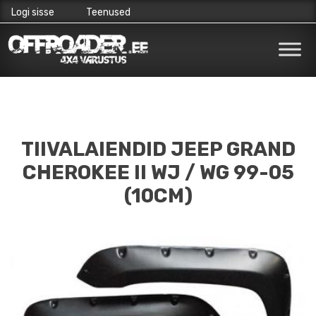
Logi sisse
Teenused
Skip
to
content
TIIVALAIENDID JEEP GRAND
CHEROKEE II WJ / WG 99-05
(10CM)