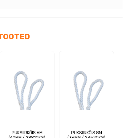
ga
us
TOOTED
PUKSIIRKÖIS 6M
PUKSIIRKÖIS 8M
(40MM / 28810KG)
(36MM / 23520KG)