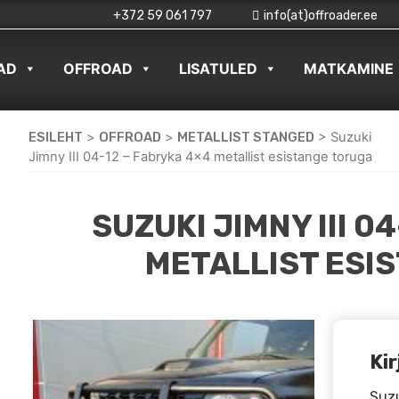
+372 59 061 797
info(at)offroader.ee
AD
OFFROAD
LISATULED
MATKAMINE
ESILEHT
>
OFFROAD
>
METALLIST STANGED
>
Suzuki
Jimny III 04-12 – Fabryka 4×4 metallist esistange toruga
SUZUKI JIMNY III 0
METALLIST ESI
Kir
Suzu