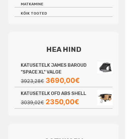
MATKAMINE
KÕIK TOOTED
HEA HIND
KATUSETELK JAMES BAROUD
"SPACE XL" VALGE
Algne
Praegune
3690,00
€
3923,28
€
hind
hind
KATUSETELK OFD ABS SHELL
oli:
on:
Algne
Praegune
2350,00
€
3923,28€.
3690,00€.
3039,02
€
hind
hind
oli:
on:
3039,02€.
2350,00€.