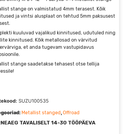
llist stange on valmistatud 4mm terasest. Kõik
itused ja vintsi alusplaat on tehtud 5mm paksusest
sest.
lekti kuuluvad vajalikud kinnitused, udutuled ning
lite kinnitused. Kõik metallosad on värvitud
ervärviga, et anda tugevam vastupidavus
osioonile.
llist stange saadetakse tehasest otse tellija
essile!
tekood:
SUZU100535
egooriad:
,
Metallist stanged
Offroad
NEAEG TAVALISELT 14-30 TÖÖPÄEVA