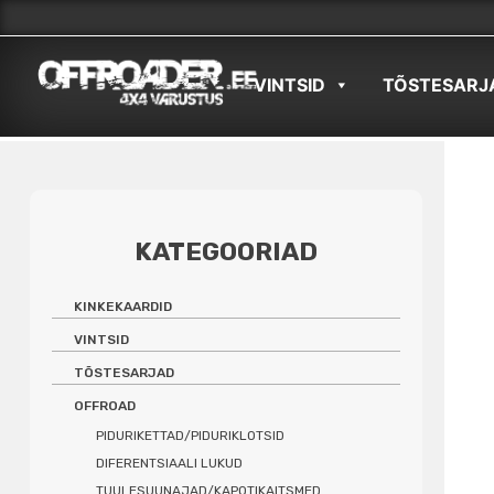
Skip
to
VINTSID
TÕSTESARJ
content
KATEGOORIAD
KINKEKAARDID
VINTSID
TÕSTESARJAD
OFFROAD
PIDURIKETTAD/PIDURIKLOTSID
DIFERENTSIAALI LUKUD
TUULESUUNAJAD/KAPOTIKAITSMED