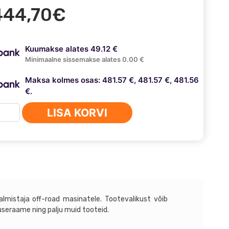
444,70
€
Kuumakse alates 49.12 €
Minimaalne sissemakse alates 0.00 €
Maksa kolmes osas: 481.57 €, 481.57 €, 481.56
€.
uki
LISA KORVI
ny
ryka
lmistaja off-road masinatele. Tootevalikust võib
llist
tuseraame ning palju muid tooteid.
tange