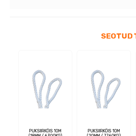
toru
kog
SEOTUD 
PUKSIIRKÖIS 10M
PUKSIIRKÖIS 10M
(18MM / 6300KG)
(20MM / 7760KG)