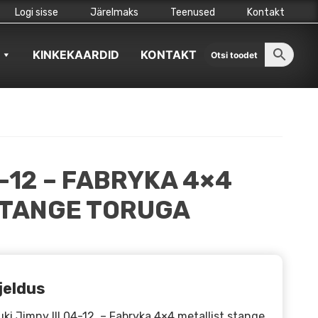
Logi sisse
Järelmaks
Teenused
Kontakt
KINKEKAARDID
KONTAKT
4-12 – FABRYKA 4×4
STANGE TORUGA
jeldus
ki Jimny III 04-12 – Fabryka 4×4 metallist stange