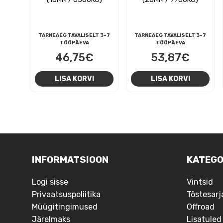
TARNEAEG TAVALISELT 3-7
TARNEAEG TAVALISELT 3-7
TÖÖPÄEVA
TÖÖPÄEVA
46,75
€
53,87
€
LISA KORVI
LISA KORVI
NAVIGEERIMINE
INFORMATSIOON
KATEGO
Logi sisse
Vintsid
Privaatsuspoliitika
Tõstesarj
Müügitingimused
Offroad
Järelmaks
Lisatuled