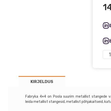
1
Suz
Jim
III
04-
12
KIRJELDUS
-
Fab
4x4
Fabryka 4×4 on Poola suurim metallist stangede va
meta
leida metallist stangesid, metallist põhjakaitseid, ka
esis