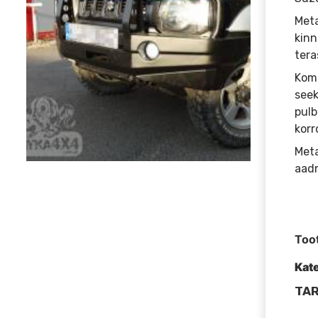
Meta
kinn
tera
Komp
seek
pulb
korr
Meta
aadr
Too
Kat
TAR