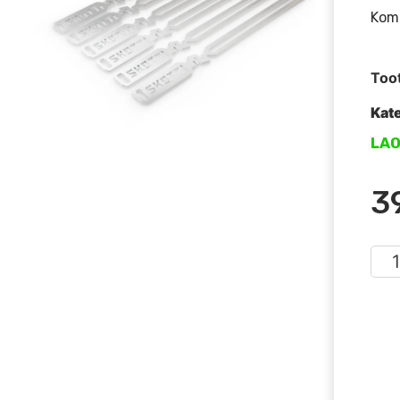
Komp
Too
Kat
LA
3
Skot
gril
kog