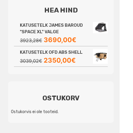
HEA HIND
KATUSETELK JAMES BAROUD
"SPACE XL" VALGE
Algne
Praegune
3690,00
€
3923,28
€
hind
hind
KATUSETELK OFD ABS SHELL
oli:
on:
Algne
Praegune
2350,00
€
3923,28€.
3690,00€.
3039,02
€
hind
hind
oli:
on:
3039,02€.
2350,00€.
OSTUKORV
Ostukorvis ei ole tooteid.