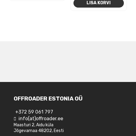
LISA KORVI
2153,74
on:
1590,
NAVIGEERIMINE
OFFROADER ESTONIA OÜ
+372 59 061 797
info(at)offroader.ee
Maasturi 2, Aidu küla
Jõgevamaa 48202, Eesti