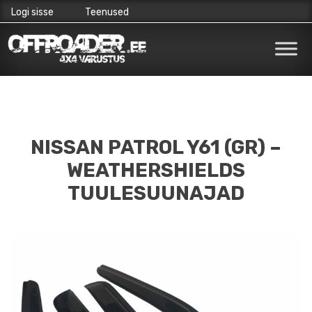
Logi sisse
Teenused
Skip
to
content
NISSAN PATROL Y61 (GR) –
WEATHERSHIELDS
TUULESUUNAJAD