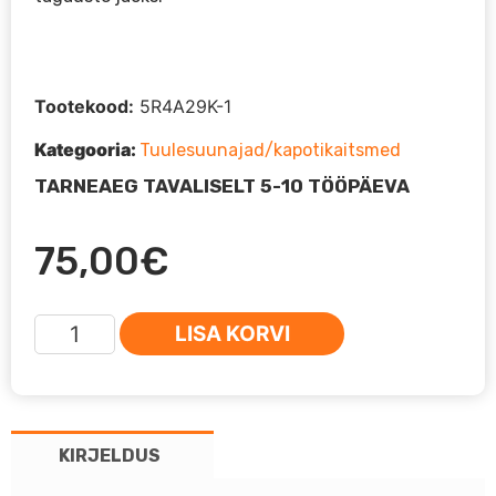
Tootekood:
5R4A29K-1
Kategooria:
Tuulesuunajad/kapotikaitsmed
TARNEAEG TAVALISELT 5-10 TÖÖPÄEVA
75,00
€
Nissan
LISA KORVI
Patrol
Y61
(GR)
-
KIRJELDUS
WeatherShields
tuulesuunajad