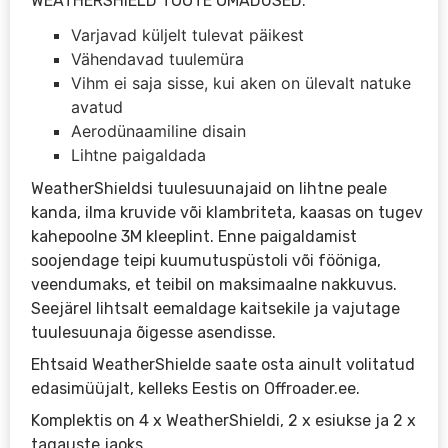
WEATHERSHIELD TOOTE OMADUSED:
Varjavad küljelt tulevat päikest
Vähendavad tuulemüra
Vihm ei saja sisse, kui aken on ülevalt natuke
avatud
Aerodünaamiline disain
Lihtne paigaldada
WeatherShieldsi tuulesuunajaid on lihtne peale
kanda, ilma kruvide või klambriteta, kaasas on tugev
kahepoolne 3M kleeplint. Enne paigaldamist
soojendage teipi kuumutuspüstoli või fööniga,
veendumaks, et teibil on maksimaalne nakkuvus.
Seejärel lihtsalt eemaldage kaitsekile ja vajutage
tuulesuunaja õigesse asendisse.
Ehtsaid WeatherShielde saate osta ainult volitatud
edasimüüjalt, kelleks Eestis on Offroader.ee.
Komplektis on 4 x WeatherShieldi, 2 x esiukse ja 2 x
tagauste jaoks.