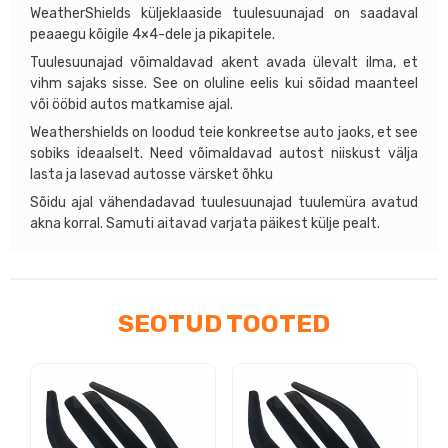
kogus
WeatherShields küljeklaaside tuulesuunajad on saadaval
peaaegu kõigile 4×4-dele ja pikapitele.
Tuulesuunajad võimaldavad akent avada ülevalt ilma, et
vihm sajaks sisse. See on oluline eelis kui sõidad maanteel
või ööbid autos matkamise ajal.
Weathershields on loodud teie konkreetse auto jaoks, et see
sobiks ideaalselt. Need võimaldavad autost niiskust välja
lasta ja lasevad autosse värsket õhku
Sõidu ajal vähendadavad tuulesuunajad tuulemüra avatud
akna korral. Samuti aitavad varjata päikest külje pealt.
SEOTUD TOOTED