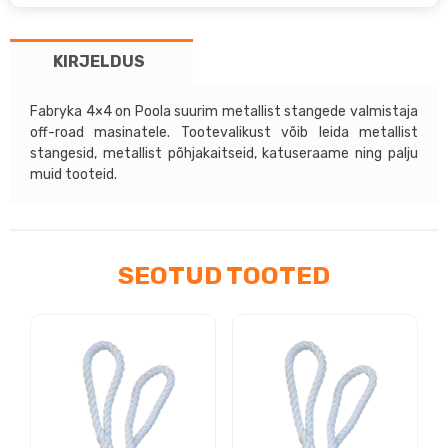
-
Fabryka
KIRJELDUS
4x4
metallist
esistange
Fabryka 4×4 on Poola suurim metallist stangede valmistaja
off-road masinatele. Tootevalikust võib leida metallist
kogus
stangesid, metallist põhjakaitseid, katuseraame ning palju
muid tooteid.
SEOTUD TOOTED