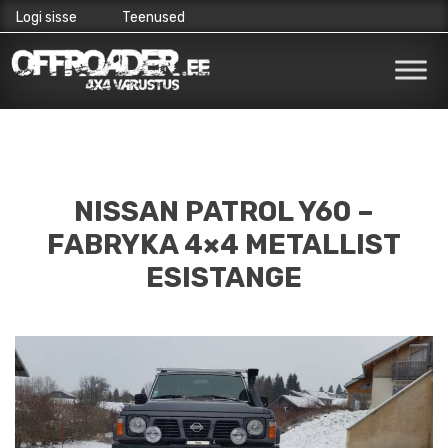
Logi sisse
Teenused
Skip
to
content
NISSAN PATROL Y60 –
FABRYKA 4×4 METALLIST
ESISTANGE