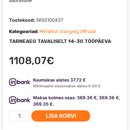
aadressile!
Tootekood:
NISS100437
Kategooriad:
,
Metallist stanged
Offroad
TARNEAEG TAVALISELT 14-30 TÖÖPÄEVA
1108,07
€
Kuumakse alates 37.72 €
Minimaalne sissemakse alates 0.00 €
Maksa kolmes osas: 369.36 €, 369.36 €,
369.35 €.
Nissan
LISA KORVI
Patrol
Y60