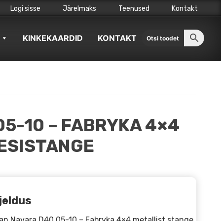
Logi sisse
Järelmaks
Teenused
Kontakt
KINKEKAARDID
KONTAKT
05-10 – FABRYKA 4×4
 ESISTANGE
jeldus
an Navara D40 05-10 – Fabryka 4×4 metallist stange