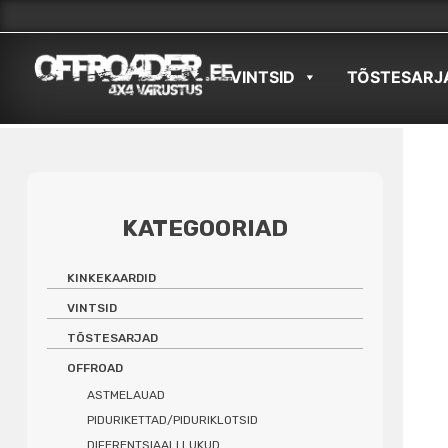
Skip
to
VINTSID
TÕSTESARJ
content
KATEGOORIAD
KINKEKAARDID
VINTSID
TÕSTESARJAD
OFFROAD
ASTMELAUAD
PIDURIKETTAD/PIDURIKLOTSID
DIFERENTSIAALI LUKUD