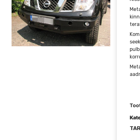
Meta
kinn
tera
Komp
seek
pulb
korr
Meta
aadr
Too
Kat
TAR