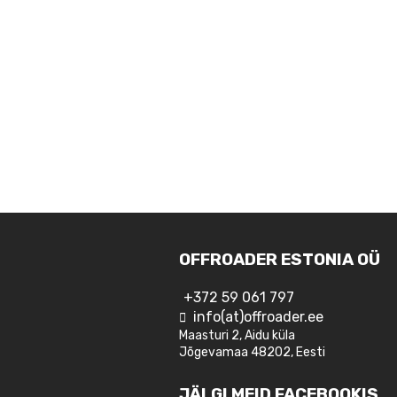
OFFROADER ESTONIA OÜ
+372 59 061 797
info(at)offroader.ee
Maasturi 2, Aidu küla
Jõgevamaa 48202, Eesti
JÄLGI MEID FACEBOOKIS