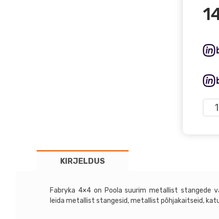
1
Nis
Nav
D40
05-
10
KIRJELDUS
-
Fab
4x4
Fabryka 4×4 on Poola suurim metallist stangede va
meta
leida metallist stangesid, metallist põhjakaitseid, ka
esis