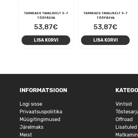
TARNEAEG TAVALISELT 3-7
TARNEAEG TAVALISELT 3-7
TÖÖPÄEVA
TÖÖPÄEVA
53,87
€
53,87
€
LISA KORVI
LISA KORVI
NAVIGEERIMINE
INFORMATSIOON
KATEGO
Logi sisse
Vintsid
Privaatsuspoliitika
Tõstesarj
Müügitingimused
Offroad
Järelmaks
Lisatuled
Meist
Matkamin