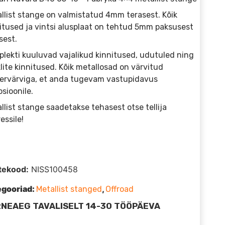
llist stange on valmistatud 4mm terasest. Kõik
itused ja vintsi alusplaat on tehtud 5mm paksusest
sest.
lekti kuuluvad vajalikud kinnitused, udutuled ning
lite kinnitused. Kõik metallosad on värvitud
ervärviga, et anda tugevam vastupidavus
osioonile.
llist stange saadetakse tehasest otse tellija
essile!
tekood:
NISS100458
egooriad:
,
Metallist stanged
Offroad
NEAEG TAVALISELT 14-30 TÖÖPÄEVA