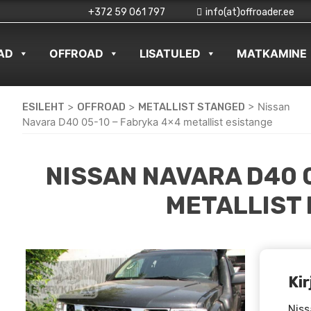
+372 59 061 797
info(at)offroader.ee
AD
OFFROAD
LISATULED
MATKAMINE
ESILEHT
>
OFFROAD
>
METALLIST STANGED
>
Nissan
Navara D40 05-10 – Fabryka 4×4 metallist esistange
NISSAN NAVARA D40 
METALLIST
Kir
Niss