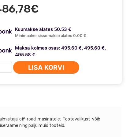
486,78
€
Kuumakse alates 50.53 €
Minimaalne sissemakse alates 0.00 €
Maksa kolmes osas: 495.60 €, 495.60 €,
495.58 €.
san
LISA KORVI
ara
ryka
lmistaja off-road masinatele. Tootevalikust võib
llist
tuseraame ning palju muid tooteid.
tange