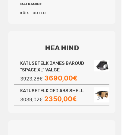
MATKAMINE
KÕIK TOOTED
HEA HIND
KATUSETELK JAMES BAROUD
"SPACE XL" VALGE
Algne
Praegune
3690,00
€
3923,28
€
hind
hind
KATUSETELK OFD ABS SHELL
oli:
on:
Algne
Praegune
2350,00
€
3923,28€.
3690,00€.
3039,02
€
hind
hind
oli:
on:
3039,02€.
2350,00€.