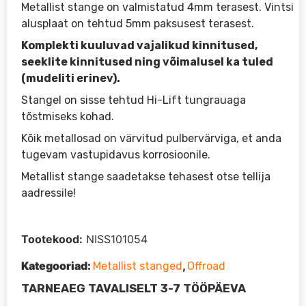
Metallist stange on valmistatud 4mm terasest. Vintsi
alusplaat on tehtud 5mm paksusest terasest.
Komplekti kuuluvad vajalikud kinnitused,
seeklite kinnitused ning võimalusel ka tuled
(mudeliti erinev).
Stangel on sisse tehtud Hi-Lift tungrauaga
tõstmiseks kohad.
Kõik metallosad on värvitud pulbervärviga, et anda
tugevam vastupidavus korrosioonile.
Metallist stange saadetakse tehasest otse tellija
aadressile!
Tootekood:
NISS101054
Kategooriad:
,
Metallist stanged
Offroad
TARNEAEG TAVALISELT 3-7 TÖÖPÄEVA