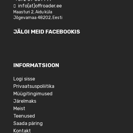
info(at)offroader.ee
Maasturi 2, Aidu küla
Jõgevamaa 48202, Eesti
JÄLGI MEID FACEBOOKIS
INFORMATSIOON
Logi sisse
Privaatsuspoliitika
Müügitingimused
Järelmaks
Meist
Teenused
Saada päring
Kontakt