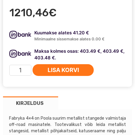
1210,46
€
Kuumakse alates 41.20 €
Minimaalne sissemakse alates 0.00 €
Maksa kolmes osas: 403.49 €, 403.49 €,
403.48 €.
NISSAN
LISA KORVI
NAVARA
D23
2014
-
KIRJELDUS
Fabryka
4x4
metallist
Fabryka 4×4 on Poola suurim metallist stangede valmistaja
off-road masinatele. Tootevalikust võib leida metallist
tagastange
stangesid, metallist põhjakaitseid, katuseraame ning palju
kogus