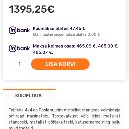
1395,25
€
Kuumakse alates 47.45 €
Minimaalne sissemakse alates 0.00 €
Maksa kolmes osas: 465.09 €, 465.09 €,
465.07 €.
MITSUBISHI
LISA KORVI
PAJERO
SPORT
04-
08
KIRJELDUS
-
Fabryka
4x4
Fabryka 4×4 on Poola suurim metallist stangede valmistaja
off-road masinatele. Tootevalikust võib leida metallist
metallist
stangesid, metallist põhjakaitseid, katuseraame ning palju
tagastange
muid tooteid.