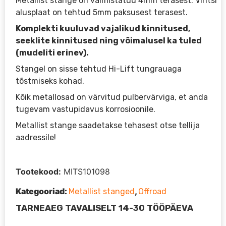
Metallist stange on valmistatud 4mm terasest. Vintsi
alusplaat on tehtud 5mm paksusest terasest.
Komplekti kuuluvad vajalikud kinnitused,
seeklite kinnitused ning võimalusel ka tuled
(mudeliti erinev).
Stangel on sisse tehtud Hi-Lift tungrauaga
tõstmiseks kohad.
Kõik metallosad on värvitud pulbervärviga, et anda
tugevam vastupidavus korrosioonile.
Metallist stange saadetakse tehasest otse tellija
aadressile!
Tootekood:
MITS101098
Kategooriad:
,
Metallist stanged
Offroad
TARNEAEG TAVALISELT 14-30 TÖÖPÄEVA