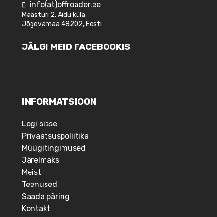
info(at)offroader.ee
Maasturi 2, Aidu küla
Jõgevamaa 48202, Eesti
JÄLGI MEID FACEBOOKIS
INFORMATSIOON
Logi sisse
Privaatsuspoliitika
Müügitingimused
Järelmaks
Meist
Teenused
Saada päring
Kontakt