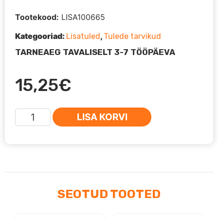
Tootekood:
LISA100665
Kategooriad:
,
Lisatuled
Tulede tarvikud
TARNEAEG TAVALISELT 3-7 TÖÖPÄEVA
15,25
€
Lisatulede
LISA KORVI
kinnitus
numbriplaadile
kogus
SEOTUD TOOTED