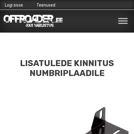
Logi sisse
Teenused
Skip
to
content
LISATULEDE KINNITUS
NUMBRIPLAADILE