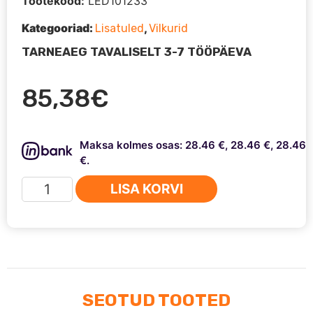
Tootekood:
LED101233
Kategooriad:
,
Lisatuled
Vilkurid
TARNEAEG TAVALISELT 3-7 TÖÖPÄEVA
85,38
€
Maksa kolmes osas: 28.46 €, 28.46 €, 28.46
€.
LED
LISA KORVI
vilkur
10-
30V
kogus
SEOTUD TOOTED