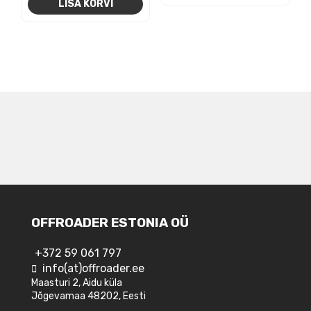
LISA KORVI
NAVIGEERIMINE
OFFROADER ESTONIA OÜ
+372 59 061 797
info(at)offroader.ee
Maasturi 2, Aidu küla
Jõgevamaa 48202, Eesti