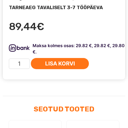
TARNEAEG TAVALISELT 3-7 TÖÖPÄEVA
89,44
€
Maksa kolmes osas: 29.82 €, 29.82 €, 29.80
€.
LED-
LISA KORVI
päevatuled
12V
kogus
SEOTUD TOOTED