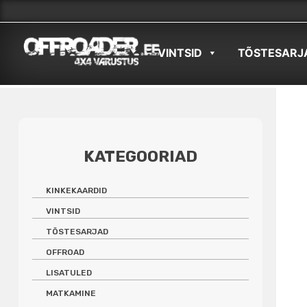
Skip
to
VINTSID
TÕSTESARJ
content
KATEGOORIAD
KINKEKAARDID
VINTSID
TÕSTESARJAD
OFFROAD
LISATULED
MATKAMINE