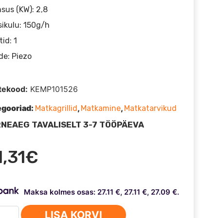
sus (KW): 2,8
ikulu: 150g/h
tid: 1
e: Piezo
tekood:
KEMP101526
egooriad:
,
,
Matkagrillid
Matkamine
Matkatarvikud
NEAEG TAVALISELT 3-7 TÖÖPÄEVA
1,31
€
Maksa kolmes osas: 27.11 €, 27.11 €, 27.09 €.
PER
LISA KORVI