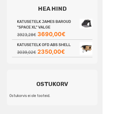
HEA HIND
KATUSETELK JAMES BAROUD
"SPACE XL" VALGE
Algne
Praegune
3690,00
€
3923,28
€
hind
hind
KATUSETELK OFD ABS SHELL
oli:
on:
Algne
Praegune
2350,00
€
3923,28€.
3690,00€.
3039,02
€
hind
hind
oli:
on:
3039,02€.
2350,00€.
OSTUKORV
Ostukorvis ei ole tooteid.