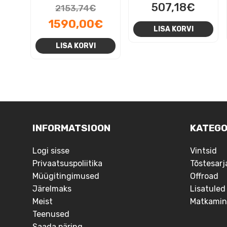
Algne
507,18
€
2153,74
€
hind
Praegune
1590,00
€
LISA KORVI
oli:
hind
LISA KORVI
2153,74€.
on:
1590,00€.
NAVIGEERIMINE
INFORMATSIOON
KATEGO
Logi sisse
Vintsid
Privaatsuspoliitika
Tõstesarj
Müügitingimused
Offroad
Järelmaks
Lisatuled
Meist
Matkamin
Teenused
Saada päring