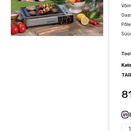
Võim
Gaas
Põle
Süüd
Too
Kat
TAR
8
KEM