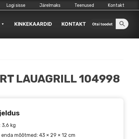
Logi sisse
Järelmaks
Teenused
Kontakt
KINKEKAARDID
KONTAKT
RT LAUAGRILL 104998
jeldus
: 3,6 kg
li enda mõõtmed: 43 × 29 × 12 cm