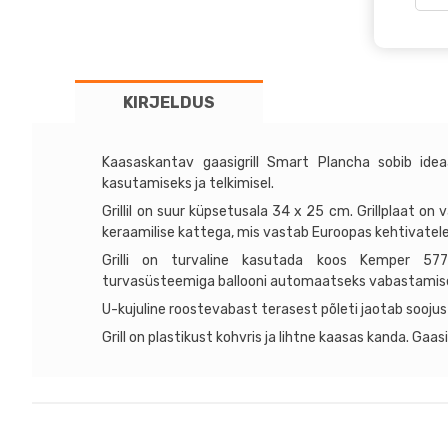
PLA
SM
lauag
104
KIRJELDUS
kog
Kaasaskantav gaasigrill Smart Plancha sobib idea
kasutamiseks ja telkimisel.
Grillil on suur küpsetusala 34 x 25 cm. Grillplaat o
keraamilise kattega, mis vastab Euroopas kehtivatele
Grilli on turvaline kasutada koos Kemper 577
turvasüsteemiga ballooni automaatseks vabastamisek
U-kujuline roostevabast terasest põleti jaotab soojus
Grill on plastikust kohvris ja lihtne kaasas kanda. Gaas