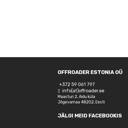
OFFROADER ESTONIA OÜ
+372 59 061 797
info(at)offroader.ee
Maasturi 2, Aidu küla
Jõgevamaa 48202, Eesti
JÄLGI MEID FACEBOOKIS