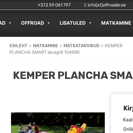
+372 59 061 797
info(at)offroader.ee
AD
OFFROAD
LISATULED
MATKAMINE
ESILEHT
>
MATKAMINE
>
MATKATARVIKUD
>
KEMPER
PLANCHA SMART lauagrill 104998
KEMPER PLANCHA SMA
Kir
Kaal
Gril