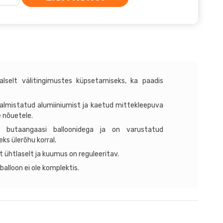
NCHA
ART
rill
998
us
alselt välitingimustes küpsetamiseks, ka paadis
n valmistatud alumiiniumist ja kaetud mittekleepuva
 nõuetele.
 butaangaasi balloonidega ja on varustatud
s ülerõhu korral.
t ühtlaselt ja kuumus on reguleeritav.
iballoon ei ole komplektis.