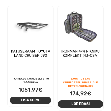
60
mit
vari
Vali
saa
teh
toot
KATUSERAAM TOYOTA
IRONMAN 4×4 PIKNIKU
LAND CRUISER J90
KOMPLEKT (43-OSA)
TARNEAEG TAVALISELT 5-10
LAOST OTSAS
TÖÖPÄEVA
(JUURDETELLIMINE EI OLE
HETKEL VÕIMALIK)
1051,97
€
174,92
€
LISA KORVI
LOE EDASI