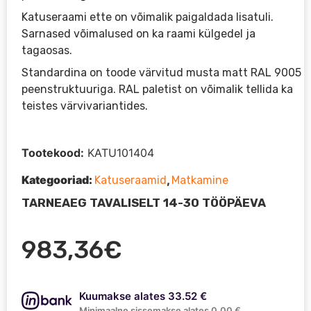
Katuseraami ette on võimalik paigaldada lisatuli.
Sarnased võimalused on ka raami külgedel ja
tagaosas.
Standardina on toode värvitud musta matt RAL 9005
peenstruktuuriga. RAL paletist on võimalik tellida ka
teistes värvivariantides.
Tootekood:
KATU101404
Kategooriad:
,
Katuseraamid
Matkamine
TARNEAEG TAVALISELT 14-30 TÖÖPÄEVA
983,36
€
Kuumakse alates 33.52 €
Minimaalne sissemakse alates 0.00 €