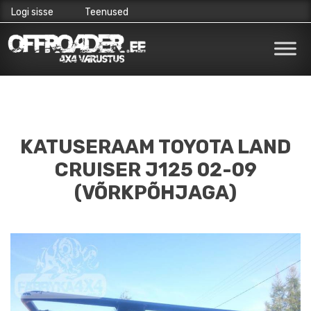
Logi sisse
Teenused
Skip
to
content
KATUSERAAM TOYOTA LAND
CRUISER J125 02-09
(VÕRKPÕHJAGA)