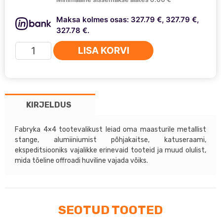
Maksa kolmes osas: 327.79 €, 327.79 €,
327.78 €.
Katuseraam
LISA KORVI
TOYOTA
LAND
CRUISER
J125
KIRJELDUS
02-
09
(võrkpõhjaga)
Fabryka 4×4 tootevalikust leiad oma maasturile metallist
stange, alumiiniumist põhjakaitse, katuseraami,
kogus
ekspeditsiooniks vajalikke erinevaid tooteid ja muud olulist,
mida tõeline offroadi huviline vajada võiks.
SEOTUD TOOTED