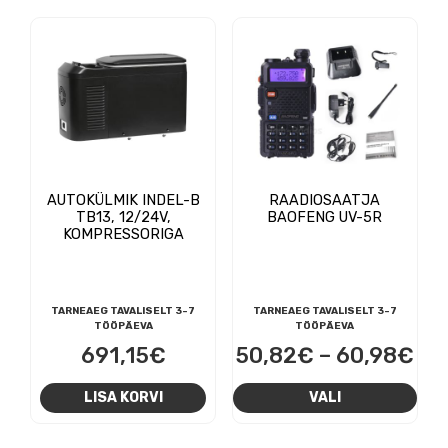
AUTOKÜLMIK INDEL-B
RAADIOSAATJA
TB13, 12/24V,
BAOFENG UV-5R
KOMPRESSORIGA
TARNEAEG TAVALISELT 3-7
TARNEAEG TAVALISELT 3-7
TÖÖPÄEVA
TÖÖPÄEVA
Hi
691,15
€
50,82
€
–
60,98
€
50
Sell
LISA KORVI
VALI
kun
toot
on