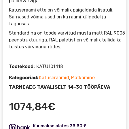
pulbervärviga.
Katuseraami ette on võimalik paigaldada lisatuli.
Sarnased võimalused on ka raami külgedel ja
tagaosas.
Standardina on toode värvitud musta matt RAL 9005
peenstruktuuriga. RAL paletist on võimalik tellida ka
teistes värvivariantides.
Tootekood:
KATU101418
Kategooriad:
,
Katuseraamid
Matkamine
TARNEAEG TAVALISELT 14-30 TÖÖPÄEVA
1074,84
€
Kuumakse alates 36.60 €