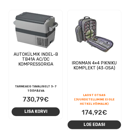
AUTOKÜLMIK INDEL-B
TB41A AC/DC
IRONMAN 4×4 PIKNIKU
KOMPRESSORIGA
KOMPLEKT (43-OSA)
TARNEAEG TAVALISELT 3-7
TÖÖPÄEVA
LAOST OTSAS
730,79
€
(JUURDETELLIMINE EI OLE
HETKEL VÕIMALIK)
174,92
€
LISA KORVI
LOE EDASI