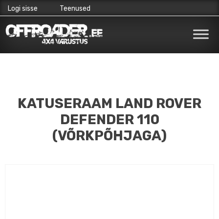
Logi sisse
Teenused
Skip
to
content
KATUSERAAM LAND ROVER
DEFENDER 110
(VÕRKPÕHJAGA)