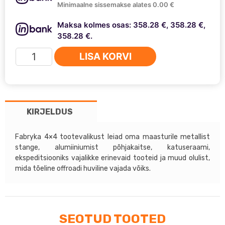
Minimaalne sissemakse alates 0.00 €
Maksa kolmes osas: 358.28 €, 358.28 €,
358.28 €.
Katuseraam
LISA KORVI
LAND
ROVER
DEFENDER
110
KIRJELDUS
(võrkpõhjaga)
kogus
Fabryka 4×4 tootevalikust leiad oma maasturile metallist
stange, alumiiniumist põhjakaitse, katuseraami,
ekspeditsiooniks vajalikke erinevaid tooteid ja muud olulist,
mida tõeline offroadi huviline vajada võiks.
SEOTUD TOOTED