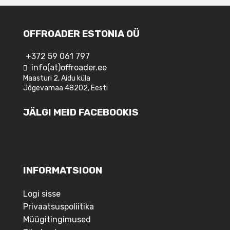
OFFROADER ESTONIA OÜ
+372 59 061 797
info(at)offroader.ee
Maasturi 2, Aidu küla
Jõgevamaa 48202, Eesti
JÄLGI MEID FACEBOOKIS
INFORMATSIOON
Logi sisse
Privaatsuspoliitika
Müügitingimused