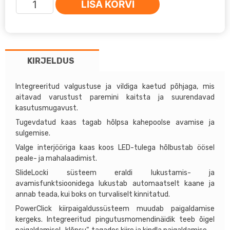
LISA KORVI
THULE
Vector
L
(430L),
KIRJELDUS
Must
Metallic
kogus
Integreeritud valgustuse ja vildiga kaetud põhjaga, mis
aitavad varustust paremini kaitsta ja suurendavad
kasutusmugavust.
Tugevdatud kaas tagab hõlpsa kahepoolse avamise ja
sulgemise.
Valge interjööriga kaas koos LED-tulega hõlbustab öösel
peale- ja mahalaadimist.
SlideLocki süsteem eraldi lukustamis- ja
avamisfunktsioonidega lukustab automaatselt kaane ja
annab teada, kui boks on turvaliselt kinnitatud.
PowerClick kiirpaigaldussüsteem muudab paigaldamise
kergeks. Integreeritud pingutusmomendinäidik teeb õigel