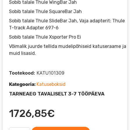
Sobib talale Thule WingBar Jah
Sobib talale Thule SquareBar Jah
Sobib talale Thule SlideBar Jah, Vaja adapterit: Thule
T-track Adapter 697-6
Sobib talale Thule Xsporter Pro Ei
Võimalik juurde tellida mudelipõhiseid katuseraame ja
muid lisasid.
Tootekood:
KATU101309
Kategooria:
Katuseboksid
TARNEAEG TAVALISELT 3-7 TÖÖPÄEVA
1726,85
€
Katuseboks