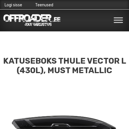
Logi sisse
Teenused
Skip
to
content
KATUSEBOKS THULE VECTOR L
(430L), MUST METALLIC