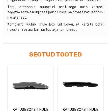
paigaldamisel „klõpsu”, tagades kiire ja kindla paigaldamise.
Tänu ettepoole suunatud asetusega auto katusel
tagatakse täielik ligipääs pakiruumile, häirimata katuseboksi
kasutamist.
Komplekti kuulub Thule Box Lid Cover, et kaitsta boksi
hoiustamise ajal kriimustuste ja tolmu eest.
SEOTUD TOOTED
KATUSEBOKS THULE
KATUSEBOKS THULE