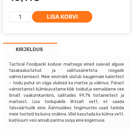
Kaerahelbepuder
LISA KORVI
õuntega
110g
kogus
KIRJELDUS
Tactical Foodpacki koduse maitsega eined saavad alguse
tasakaalustatud ja säilitusaineteta roogade
valmistamisest. Meie eesmärk ulatub kaugemale kaloritest
– toidu puhul on väga olulised ka maitse ja välimus. Pärast
valmistamist külmkuivatame kõik toidud ja eemaldame vee
õrnalt vaakumkambris, säilitades 99,7% toitaineitest ja
maitsest. Lisa toidupakile lihtsalt vett, et saada
täisväärtuslik eine. Äärmuslikes tingimustes saad tarbida
meie tooteid ka kuiva snäkina. Võid kasutada ka külma vett,
kuid kuum vesi annab parima sooja eine kogemuse.