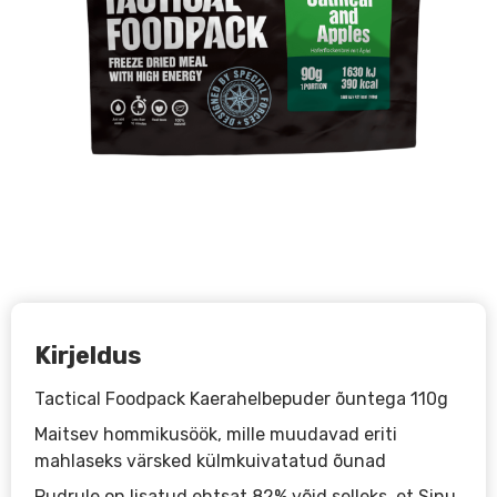
Kirjeldus
Tactical Foodpack Kaerahelbepuder õuntega 110g
Maitsev hommikusöök, mille muudavad eriti
mahlaseks värsked külmkuivatatud õunad
Pudrule on lisatud ehtsat 82% võid selleks, et Sinu