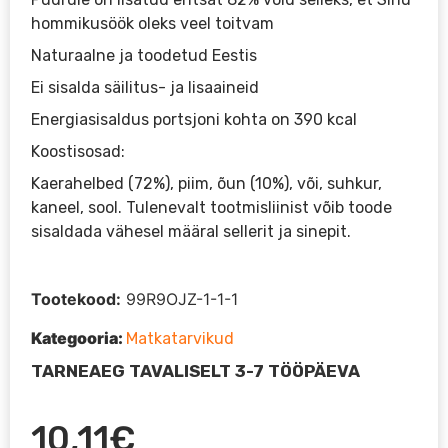
hommikusöök oleks veel toitvam
Naturaalne ja toodetud Eestis
Ei sisalda säilitus- ja lisaaineid
Energiasisaldus portsjoni kohta on 390 kcal
Koostisosad:
Kaerahelbed (72%), piim, õun (10%), või, suhkur,
kaneel, sool. Tulenevalt tootmisliinist võib toode
sisaldada vähesel määral sellerit ja sinepit.
Tootekood:
99R9OJZ-1-1-1
Kategooria:
Matkatarvikud
TARNEAEG TAVALISELT 3-7 TÖÖPÄEVA
10,11
€