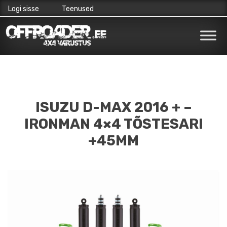
Logi sisse
Teenused
Skip
to
content
ISUZU D-MAX 2016 + –
IRONMAN 4×4 TÕSTESARI
+45MM