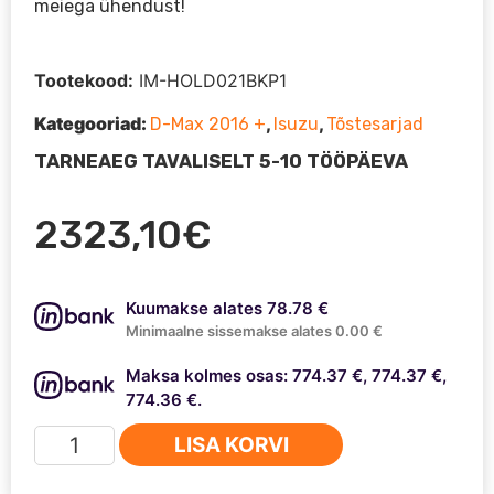
meiega ühendust!
Tootekood:
IM-HOLD021BKP1
Kategooriad:
,
,
D-Max 2016 +
Isuzu
Tõstesarjad
TARNEAEG TAVALISELT 5-10 TÖÖPÄEVA
2323,10
€
Kuumakse alates 78.78 €
Minimaalne sissemakse alates 0.00 €
Maksa kolmes osas: 774.37 €, 774.37 €,
774.36 €.
Isuzu
LISA KORVI
D-
Max