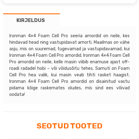
2016
+
KIRJELDUS
–
Ironman
4×4
Ironman 4×4 Foam Cell Pro seeria amordid on neile, kes
hindavad head ning vastupidavat amorti. Maailmas on vähe
tõstesari
asju, mis on suuremad, tugevamad ja vastupidavamad, kui
+45mm
Ironman 4×4 Foam Cell Pro amordid. Ironman 4×4 Foam Cell
kogus
Pro amordid on neile, kelle masin viibib enamuse ajast off-
roadi radadel hobi – või võidusõitu tehes. Samuti on Foam
Cell Pro hea valik, kui masin veab tihti rasket haagist.
Ironman 4×4 Foam Cell Pro amordid on disainitud vastu
pidama kõige raskemates oludes, mis sind ees võivad
oodata!
SEOTUD TOOTED