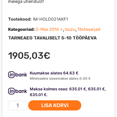
meiega ühendust!
Tootekood:
IM-HOLD021AKF1
Kategooriad:
,
,
D-Max 2016 +
Isuzu
Tõstesarjad
TARNEAEG TAVALISELT 5-10 TÖÖPÄEVA
1905,03
€
Kuumakse alates 64.63 €
Minimaalne sissemakse alates 0.00 €
Maksa kolmes osas: 635.01 €, 635.01 €,
635.01 €.
Isuzu
LISA KORVI
D-
Max