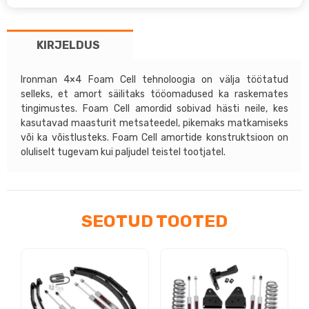
2016
+
KIRJELDUS
–
Ironman
4×4
Ironman 4×4 Foam Cell tehnoloogia on välja töötatud
selleks, et amort säilitaks tööomadused ka raskemates
tõstesari
tingimustes. Foam Cell amordid sobivad hästi neile, kes
+40mm
kasutavad maasturit metsateedel, pikemaks matkamiseks
kogus
või ka võistlusteks. Foam Cell amortide konstruktsioon on
oluliselt tugevam kui paljudel teistel tootjatel.
SEOTUD TOOTED