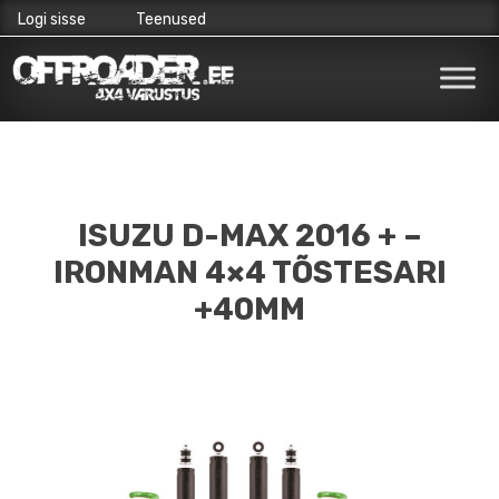
Logi sisse
Teenused
Skip
to
content
ISUZU D-MAX 2016 + –
IRONMAN 4×4 TÕSTESARI
+40MM