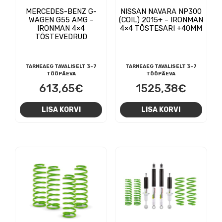
MERCEDES-BENZ G-
NISSAN NAVARA NP300
WAGEN G55 AMG –
(COIL) 2015+ – IRONMAN
IRONMAN 4×4
4×4 TÕSTESARI +40MM
TÕSTEVEDRUD
TARNEAEG TAVALISELT 3-7
TARNEAEG TAVALISELT 3-7
TÖÖPÄEVA
TÖÖPÄEVA
613,65
€
1525,38
€
LISA KORVI
LISA KORVI