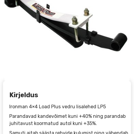
Kirjeldus
Ironman 4×4 Load Plus vedru lisalehed LP5
Parandavad kandevõimet kuni +40% ning parandab
juhitavust koormatud autol kuni +35%.
Samuti aitab säästa rehvide kulumist ning vähendab