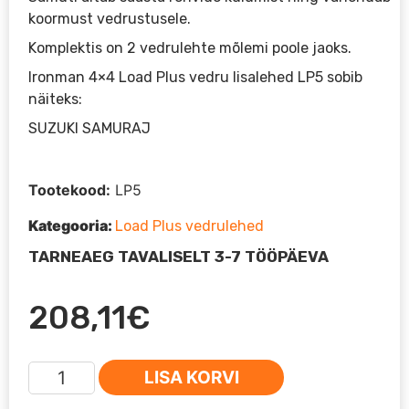
koormust vedrustusele.
Komplektis on 2 vedrulehte mõlemi poole jaoks.
Ironman 4×4 Load Plus vedru lisalehed LP5 sobib
näiteks:
SUZUKI SAMURAJ
Tootekood:
LP5
Kategooria:
Load Plus vedrulehed
TARNEAEG TAVALISELT 3-7 TÖÖPÄEVA
208,11
€
Ironman
LISA KORVI
4x4