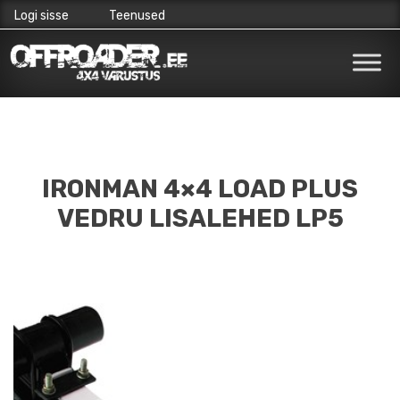
Logi sisse
Teenused
Skip
to
content
IRONMAN 4×4 LOAD PLUS
VEDRU LISALEHED LP5