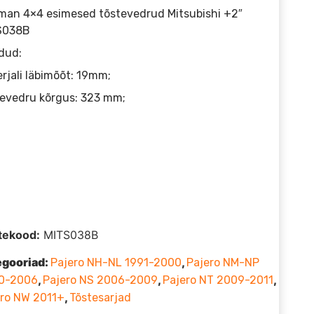
man 4×4 esimesed tõstevedrud Mitsubishi +2″
S038B
dud:
rjali läbimõõt: 19mm;
evedru kõrgus: 323 mm;
tekood:
MITS038B
egooriad:
,
Pajero NH-NL 1991-2000
Pajero NM-NP
,
,
,
0-2006
Pajero NS 2006-2009
Pajero NT 2009-2011
,
ro NW 2011+
Tõstesarjad