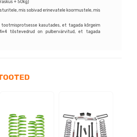
raskus + 50kg)
sturitele, mis sobivad erinevatele koormustele, mis
 tootmisprotsesse kasutades, et tagada kõrgeim
 4×4 tõstevedrud on pulbervärvitud, et tagada
TOOTED