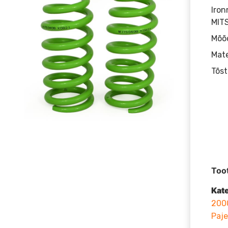
Iron
MIT
Mõõ
Mate
Tõst
Too
Kat
200
Paje