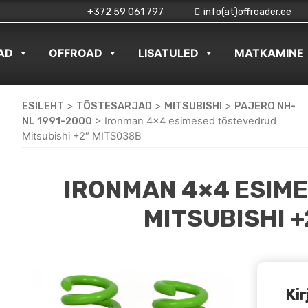
+372 59 061 797
info(at)offroader.ee
AD
OFFROAD
LISATULED
MATKAMINE
ESILEHT
>
TÕSTESARJAD
>
MITSUBISHI
>
PAJERO NH-
NL 1991-2000
>
Ironman 4×4 esimesed tõstevedrud
Mitsubishi +2″ MITS038B
IRONMAN 4×4 ESIM
MITSUBISHI 
Kir