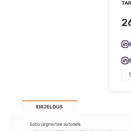
TAR
2
Iro
4x4
esi
tõst
Mits
KIRJELDUS
+2"
MIT
kog
Sobiv järgmistele autodele: