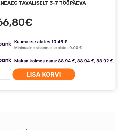
NEAEG TAVALISELT 3-7 TÖÖPÄEVA
66,80
€
Kuumakse alates 10.46 €
Minimaalne sissemakse alates 0.00 €
Maksa kolmes osas: 88.94 €, 88.94 €, 88.92 €.
nman
LISA KORVI
mesed
evedrud
ubishi
S038B
us