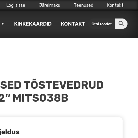
Logi sisse
Järelmaks
Teenused
Kontakt
KINKEKAARDID
KONTAKT
ESED TÕSTEVEDRUD
+2″ MITS038B
jeldus