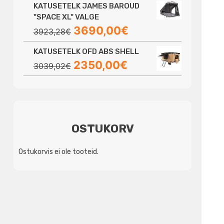
KATUSETELK JAMES BAROUD
"SPACE XL" VALGE
Algne
Praegune
3690,00
€
3923,28
€
hind
hind
KATUSETELK OFD ABS SHELL
oli:
on:
Algne
Praegune
2350,00
€
3923,28€.
3690,00€.
3039,02
€
hind
hind
oli:
on:
3039,02€.
2350,00€.
OSTUKORV
Ostukorvis ei ole tooteid.