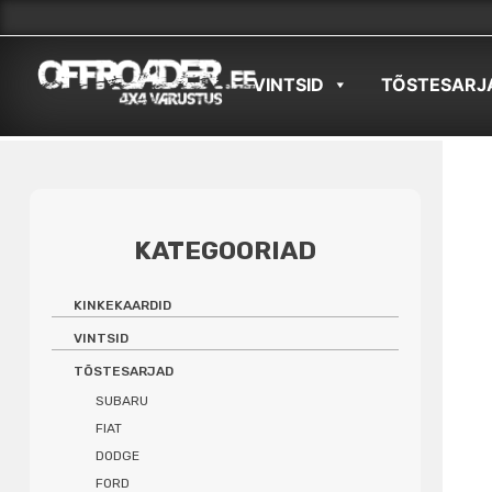
Skip
to
VINTSID
TÕSTESARJ
content
KATEGOORIAD
KINKEKAARDID
VINTSID
TÕSTESARJAD
SUBARU
FIAT
DODGE
FORD