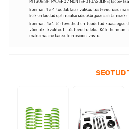
MITSUBISHI PAJERO / MONTERO (GASOLINE) (sobiv lisa
Ironman 4 × 4 toodab laias valikus tõstevedrusid maa
kõik on loodud optimaalse sõidukõrguse säilitamiseks.
Ironman 4×4 tõstevedrud on toodetud kaasaegseid
võimalik kvaliteet tõstevedrudele. Kõik Ironman
maksimaalne kaitse korrosiooni vastu.
SEOTUD 